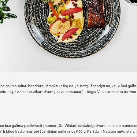
lba galime toliau bendrauti, išmokti kažką naujo, netgi išbandyti tai, ko iki šiol g
tis kitų ir vis tiek susikurti šventę savo namuose,” – teigia Vilniaus miesto turizm
nus bus galima pasikviesti į namus. „Go Vilnius“ svetainėje šventinio stalo namuose
 ir kitus tradicinius bei šventinius patiekalus Kūčių, Kalėdų ir Naujųjų metų stalui s