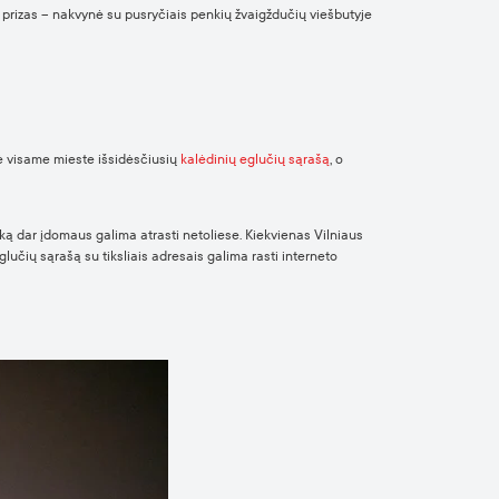
is prizas – nakvynė su pusryčiais penkių žvaigždučių viešbutyje
gė visame mieste išsidėsčiusių
kalėdinių eglučių sąrašą
, o
 ką dar įdomaus galima atrasti netoliese. Kiekvienas Vilniaus
eglučių sąrašą su tiksliais adresais galima rasti interneto