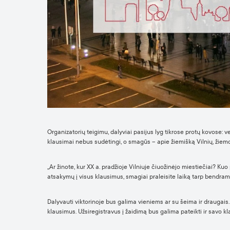
Organizatorių teigimu, dalyviai pasijus lyg tikrose protų kovose: 
klausimai nebus sudėtingi, o smagūs – apie žiemišką Vilnių, žiem
„Ar žinote, kur XX a. pradžioje Vilniuje čiuožinėjo miestiečiai? K
atsakymų į visus klausimus, smagiai praleisite laiką tarp bendram
Dalyvauti viktorinoje bus galima vieniems ar su šeima ir draugais.
klausimus. Užsiregistravus į žaidimą bus galima pateikti ir savo kl