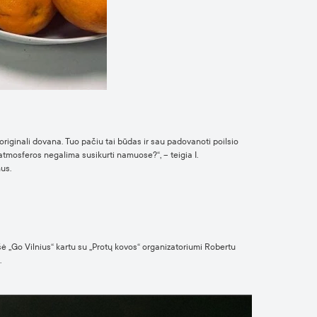
i originali dovana. Tuo pačiu tai būdas ir sau padovanoti poilsio
atmosferos negalima susikurti namuose?“, – teigia I.
us.
ošė „Go Vilnius“ kartu su „Protų kovos“ organizatoriumi Robertu
.