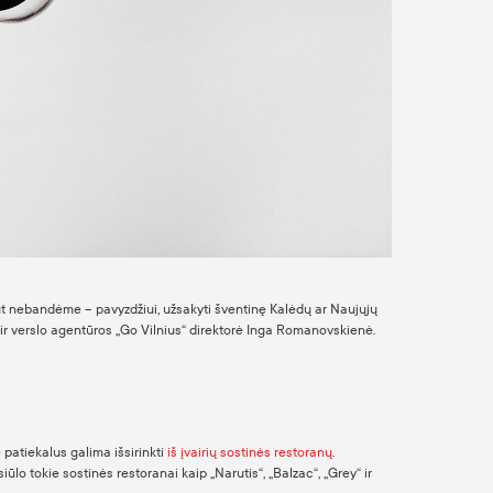
albūt nebandėme – pavyzdžiui, užsakyti šventinę Kalėdų ar Naujųjų
o ir verslo agentūros „Go Vilnius“ direktorė Inga Romanovskienė.
 patiekalus galima išsirinkti
iš įvairių sostinės restoranų
.
iūlo tokie sostinės restoranai kaip „Narutis“, „Balzac“, „Grey“ ir