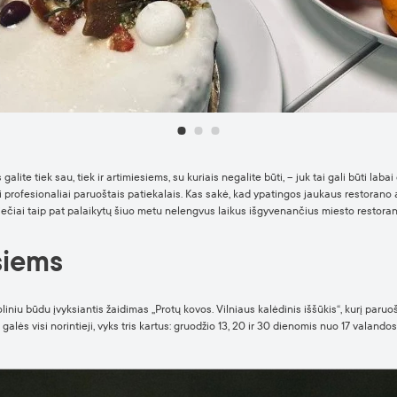
lite tiek sau, tiek ir artimiesiems, su kuriais negalite būti, – juk tai gali būti laba
profesionaliai paruoštais patiekalais. Kas sakė, kad ypatingos jaukaus restorano 
čiai taip pat palaikytų šiuo metu nelengvus laikus išgyvenančius miesto restoran
siems
liniu būdu įvyksiantis žaidimas „Protų kovos. Vilniaus kalėdinis iššūkis“, kurį paru
ės visi norintieji, vyks tris kartus: gruodžio 13, 20 ir 30 dienomis nuo 17 valandos