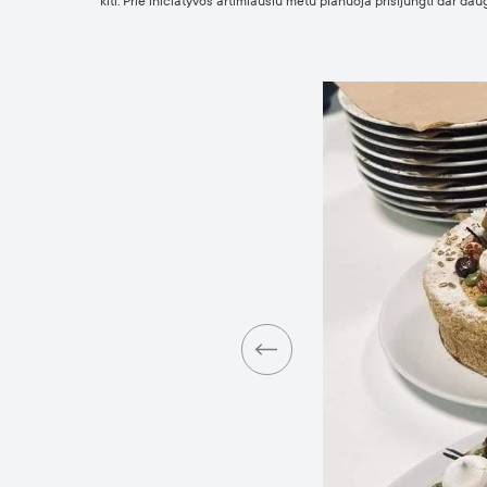
kiti. Prie iniciatyvos artimiausiu metu planuoja prisijungti dar dau