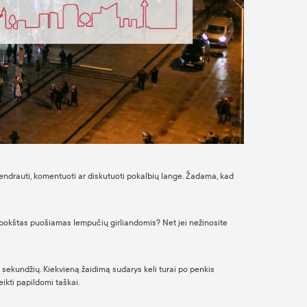
 bendrauti, komentuoti ar diskutuoti pokalbių lange. Žadama, kad
os bokštas puošiamas lempučių girliandomis? Net jei nežinosite
0 sekundžių. Kiekvieną žaidimą sudarys keli turai po penkis
ikti papildomi taškai.