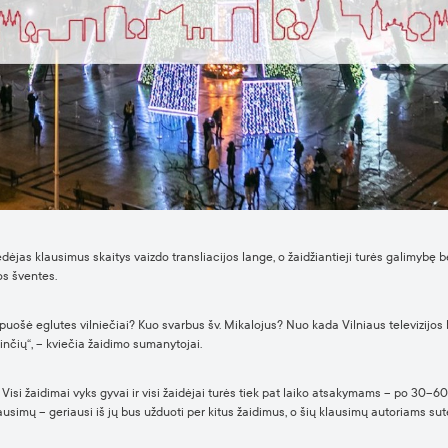
vedėjas klausimus skaitys vaizdo transliacijos lange, o žaidžiantieji turės galimybę
os šventes.
uo puošė eglutes vilniečiai? Kuo svarbus šv. Mikalojus? Nuo kada Vilniaus televizij
inčių“, – kviečia žaidimo sumanytojai.
 Visi žaidimai vyks gyvai ir visi žaidėjai turės tiek pat laiko atsakymams – po 30–6
ausimų – geriausi iš jų bus užduoti per kitus žaidimus, o šių klausimų autoriams sute