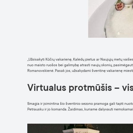
„Užsisakyti Kūčių vakarienę, Kalėdų pietus ar Naujųjų metų vaišes ga
nuo maisto ruošos bei galimybę atrasti naujų skonių, pasimėgauti 
Romanovskienė. Pasak jos, užsakydami šventinę vakarienę miestie
Virtualus protmūšis – vi
Smagia ir įsimintina šio šventinio sezono pramoga gali tapti nuoto
Petrausku ir jo komanda. Žaidimas, kuriame dalyvauti nemokamai gal