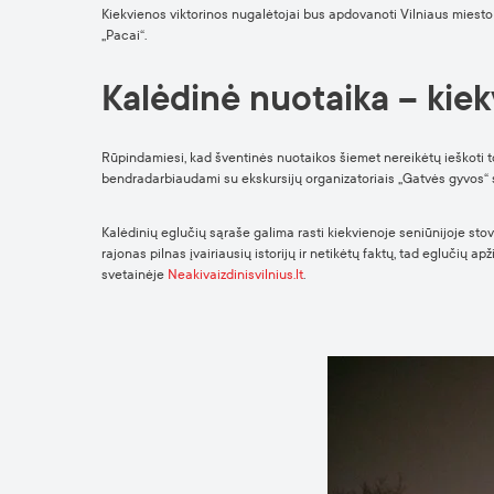
Kiekvienos viktorinos nugalėtojai bus apdovanoti Vilniaus miesto į
„Pacai“.
Kalėdinė nuotaika – kie
Rūpindamiesi, kad šventinės nuotaikos šiemet nereikėtų ieškoti t
bendradarbiaudami su ekskursijų organizatoriais „Gatvės gyvos“ 
Kalėdinių eglučių sąraše galima rasti kiekvienoje seniūnijoje sto
rajonas pilnas įvairiausių istorijų ir netikėtų faktų, tad eglučių a
svetainėje
Neakivaizdinisvilnius.lt
.