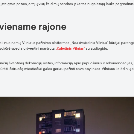
steigtais prizais, o trijų visų žaidimų bendros įskaitos nugalėtojų lauks pagrindin
kviename rajone
oli nuo namų, Vilniaus pažinimo platformos „Neakivaizdinis Vilnius“ kūrėjai paren
sukūrė specialų šventinį maršrutą
„Kalėdinis Vilnius“
su audiogidu.
vinčių šventinių dekoracijų vietas, informaciją apie papuošimus ir rekomendacijas,
pžiūrėti išsiruošę miestiečiai galės geriau pažinti savo apylinkes. Vilniaus kalėdinių 