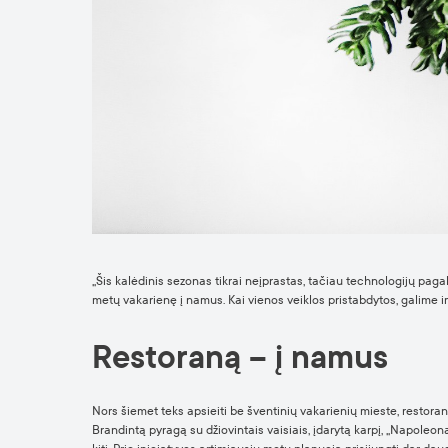
„Šis kalėdinis sezonas tikrai neįprastas, tačiau technologijų paga
metų vakarienę į namus. Kai vienos veiklos pristabdytos, galime im
Restoraną – į namus
Nors šiemet teks apsieiti be šventinių vakarienių mieste, restora
Brandintą pyragą su džiovintais vaisiais, įdarytą karpį, „Napoleoną“