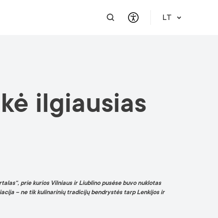
LT
PRAKTINĖ INFORMACIJA
PAGALBA VERSLUI
INTEGRACIJA
PAGALBA IR PARAMA
kė ilgiausias
Atvykimo gidas
Susisiekite
Karjera
Apie mus
Meet a Local
Renginiai
Lietuvių kalbos reikalavimai
Finansinė pagalba
Vilnius Pass
Renginiai ir veiklos
Renginio užklausa
Vilniaus žemėlapiai
Publikacijos
Saugus mieste
rtalas“, prie kurios Vilniaus ir Liublino pusėse buvo nuklotas
iacija – ne tik kulinarinių tradicijų bendrystės tarp Lenkijos ir