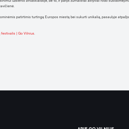
inimui užsienio žiniasklaidoje, be to, ir patys žurnalistai aktyviai rodo susidomėjimą
ravičienė.
onominėmis patirtimis turtingą Europos miestą bei sukurti unikalią, pasaulyje atpažįs
 festivalis | Go Vilnius
.