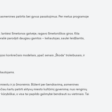
 per asmenines patirtis bei gyvus pasakojimus. Per metus programoje
te: lankėsi Smetonos gatvėje, ragavo Smetoniškos giros. Kita
aprašė parodyti daugiau gamtos – keliautojas, saulei leidžiantis,
ėjosi konkrečiais modeliais, ypač senais „Škoda“ troleibusais, ir
liautojams.
 su miestu ir jo žmonėmis. Būtent per bendravimą, asmenines
ačiau kartu patirti aktyvų miesto kultūrinį gyvenimą: nuo renginių
r kūrybiškai, o visa tai papildo galimybė bendrauti su vietiniais. Tai