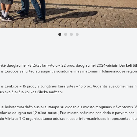
ė daugiau nei 78 tūkst. lankytojų – 22 proc. daugiau nei 2024-aisiais. Dar keli tūks
o iš Europos šalių, tačiau augantis susidomėjimas matomas ir tolimesniuose regio
iš Lenkijos – 16 proc., iš Jungtinės Karalystės – 15 proc. Augantis susidomėjimas fi
ūs skaičiai čia kol kas išlieka mažesni.
ausi laikotarpiai dažniausiai sutampa su didesniais miesto renginiais ir šventėmis
ilankė daugiau nei 1,2 tūkst. turistų. Prie miesto pažinimo prisideda ir patyriminės
tais Vilniaus TIC organizuotuose edukaciniuose, informaciniuose ir reprezentaciniuo