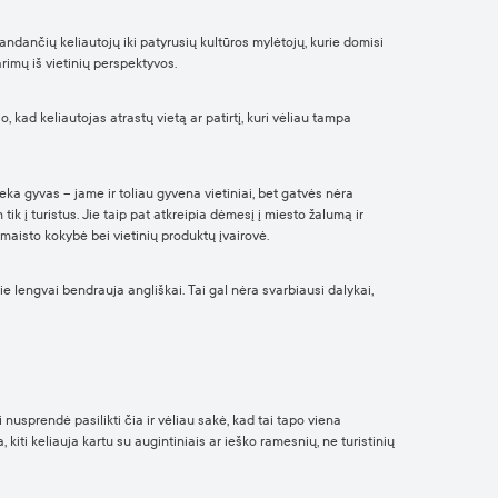
andančių keliautojų iki patyrusių kultūros mylėtojų, kurie domisi
arimų iš vietinių perspektyvos.
kad keliautojas atrastų vietą ar patirtį, kuri vėliau tampa
lieka gyvas – jame ir toliau gyvena vietiniai, bet gatvės nėra
ik į turistus. Jie taip pat atkreipia dėmesį į miesto žalumą ir
maisto kokybė bei vietinių produktų įvairovė.
e lengvai bendrauja angliškai. Tai gal nėra svarbiausi dalykai,
i nusprendė pasilikti čia ir vėliau sakė, kad tai tapo viena
, kiti keliauja kartu su augintiniais ar ieško ramesnių, ne turistinių