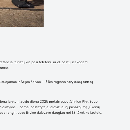
tančiai turistų kreipėsi telefonu ar el. paštu, ieškodami
nuose.
ksuojamas ir Azijos šalyse – iš šio regiono atvykusių turistų
. Viena lankomiausių dienų 2025 metais buvo „Vilnius Pink Soup
 iniciatyvos – pernai pristatytą audiovizualinį pasakojimą „Skonių
se renginiuose iš viso dalyvavo daugiau nei 1,8 tūkst. keliautojų.