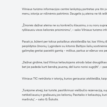
Vilniaus turizmo informacijos centre lankytojų portretas yra itin 
menu, istorija ar nišinėmis patirtimis. Daugelis jų ateina ne tik i
„Žmonės dažnai ateina ne su konkrečiu klausimu, o su noru suprasti
ryškiausiu visos kelionės prisiminimu“, – sako Vilniaus turizmo i
Pasak jo, būtent per tokius pokalbius atsiskleidžia tai, kas Vilnių 
perpildytos žmonių. Lygindami su kitomis Baltijos šalių sostinėmis,
galimybę greitai pasiekti gamtą – miškus, parkus ar ežerus vos per
„Dažnai girdime, kad Vilnius keliautojams atrodo labai draugiškas 
bet jie padeda kurti bendrą jausmą, dėl kurio norisi sugrįžti“, – pa
Vilniaus TIC netrūksta ir istorijų, kurios geriausiai atskleidžia, kai
„Turėjome atvejį, kai turistė, pasitikrinusi viešbučio rezervaciją, s
netikėčiausių ir gražiausių jos kelionių. Pasitaiko ir keliautojų, ku
maršrutų“, – sako G. Šukutis.