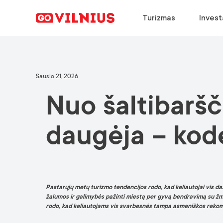
Turizmas
Invest
ATRASTI
VERSLO STEIGIMAS
PASIRINKTI
ATRASKITE
Sausio 21, 2026
Nuo šaltibaršči
Kodėl Vilnius?
Kodėl Vilnius?
Kodėl Vilnius?
Konferencijų kalendorius
Renginiai
Pagrindiniai sektoriai
Dirbti Vilniuje
Atvykimo gidas
daugėja – kodė
Europos žalioji sostinė
Sėkmės istorijos
Studijos Vilniuje
Naujienos
Maistas ir gėrimai
Sėkmės istorijos
Pastarųjų metų turizmo tendencijos rodo, kad keliautojai vis dažn
žalumos ir galimybės pažinti miestą per gyvą bendravimą su žmon
rodo, kad keliautojams vis svarbesnės tampa asmeniškos rekomen