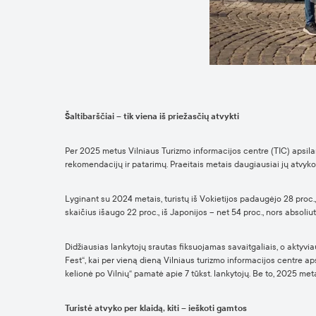
Šaltibarščiai – tik viena iš priežasčių atvykti
Per 2025 metus Vilniaus Turizmo informacijos centre (TIC) apsilank
rekomendacijų ir patarimų. Praeitais metais daugiausiai jų atvyk
Lyginant su 2024 metais, turistų iš Vokietijos padaugėjo 28 proc., 
skaičius išaugo 22 proc., iš Japonijos – net 54 proc., nors absoliut
Didžiausias lankytojų srautas fiksuojamas savaitgaliais, o aktyvi
Fest“, kai per vieną dieną Vilniaus turizmo informacijos centre aps
kelionė po Vilnių“ pamatė apie 7 tūkst. lankytojų. Be to, 2025 me
Turistė atvyko per klaidą, kiti – ieškoti gamtos