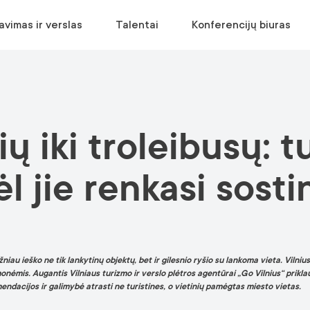
avimas ir verslas
Talentai
Konferencijų biuras
APLANKYTI
EKOSISTEMA
RELOKACIJA
SUPLANUOKITE RENGINĮ
ų iki troleibusų: t
Muziejai ir galerijos
Verslo aplinka
Įsikurti Vilniuje
Vietų paieška
Pramogos
Statistika
Relokacijos gidas
Paslaugų paieška
l jie renkasi sost
Panoramos
Nemokama konsultacija
Įvaizdinė medžiaga
Parkai
Ekskursijos
Turizmo informacijos centras
iau ieško ne tik lankytinų objektų, bet ir gilesnio ryšio su lankoma vieta. Vilniu
ėmis. Augantis Vilniaus turizmo ir verslo plėtros agentūrai „Go Vilnius“ prikla
dacijos ir galimybė atrasti ne turistines, o vietinių pamėgtas miesto vietas.