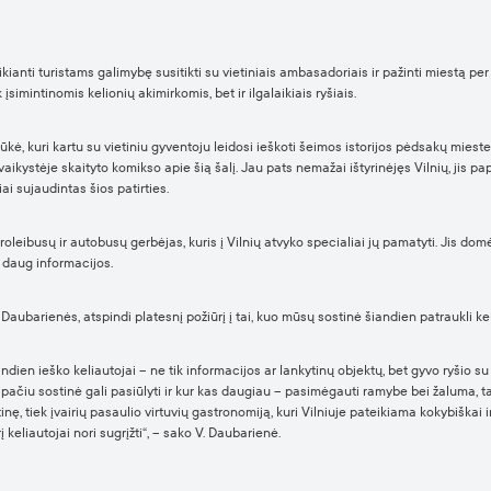
eikianti turistams galimybę susitikti su vietiniais ambasadoriais ir pažinti miestą
įsimintinomis kelionių akimirkomis, bet ir ilgalaikiais ryšiais.
ūkė, kuri kartu su vietiniu gyventoju leidosi ieškoti šeimos istorijos pėdsakų mies
s vaikystėje skaityto komikso apie šią šalį. Jau pats nemažai ištyrinėjęs Vilnių, jis p
iai sujaudintas šios patirties.
troleibusų ir autobusų gerbėjas, kuris į Vilnių atvyko specialiai jų pamatyti. Jis dom
s daug informacijos.
Daubarienės, atspindi platesnį požiūrį į tai, kuo mūsų sostinė šiandien patraukli ke
iandien ieško keliautojai – ne tik informacijos ar lankytinų objektų, bet gyvo ryšio
o pačiu sostinė gali pasiūlyti ir kur kas daugiau – pasimėgauti ramybe bei žaluma, t
inę, tiek įvairių pasaulio virtuvių gastronomiją, kuri Vilniuje pateikiama kokybiškai i
į keliautojai nori sugrįžti“, – sako V. Daubarienė.