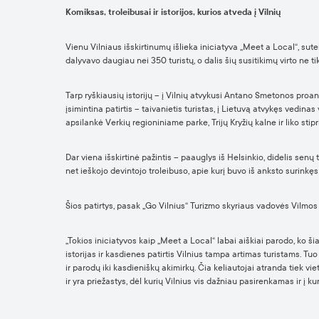
Komiksas, troleibusai ir istorijos, kurios atveda į Vilnių
Vienu Vilniaus išskirtinumų išlieka iniciatyva „Meet a Local“, sut
dalyvavo daugiau nei 350 turistų, o dalis šių susitikimų virto ne tik 
Tarp ryškiausių istorijų – į Vilnių atvykusi Antano Smetonos proan
įsimintina patirtis – taivanietis turistas, į Lietuvą atvykęs vedina
apsilankė Verkių regioniniame parke, Trijų Kryžių kalne ir liko stipr
Dar viena išskirtinė pažintis – paauglys iš Helsinkio, didelis senų 
net ieškojo devintojo troleibuso, apie kurį buvo iš anksto surinkę
Šios patirtys, pasak „Go Vilnius“ Turizmo skyriaus vadovės Vilmos 
„Tokios iniciatyvos kaip „Meet a Local“ labai aiškiai parodo, ko š
istorijas ir kasdienes patirtis Vilnius tampa artimas turistams. Tu
ir parodų iki kasdieniškų akimirkų. Čia keliautojai atranda tiek viet
ir yra priežastys, dėl kurių Vilnius vis dažniau pasirenkamas ir į kur