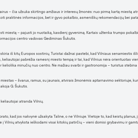
įvairus – čia užsuka skirtingo amžiaus ir interesų žmonės: nuo pirmą kartą miestą atr
eškoti praktinės informacijos, bet ir gyvo pokalbio, asmeniškų rekomendacijų bei pat
 miestą – pajusti jo nuotaiką, kasdienį gyvenimą. Kartais užtenka trumpo pokalbio, 
nformacijos centro vadovas Gediminas Šukutis.
išskiria iš kitų Europos sostinių. Turistai dažnai pastebi, kad Vilniaus senamiestis iš
 keliautojai pabrėžia ramesnį miesto tempą ir tai, kad Vilnius nėra orientuotas vien t
 keliolika minučių nuo centro. Ne mažiau svarbi ir gastronomija – turistus stebina 
miestas – švarus, ramus, su jaunais, atvirais žmonėmis aptarnavimo sektoriuje, kuri
sakoja G. Šukutis.
p keliautojai atranda Vilnių.
uprato, kad jos nakvynė užsakyta Taline, o ne Vilniuje. Vietoje to, kad keistų planus, j
rie į Vilnių atvyksta ieškodami visai kitokių patirčių – vieni domisi grybavimu ir gamta