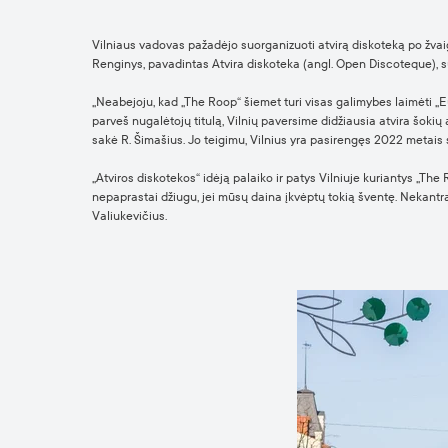
Vilniaus vadovas pažadėjo suorganizuoti atvirą diskoteką po žvaig
Renginys, pavadintas Atvira diskoteka (angl. Open Discoteque), s
„Neabejoju, kad „The Roop“ šiemet turi visas galimybes laimėti „E
parveš nugalėtojų titulą, Vilnių paversime didžiausia atvira šokių 
sakė R. Šimašius. Jo teigimu, Vilnius yra pasirengęs 2022 metais 
„Atviros diskotekos“ idėją palaiko ir patys Vilniuje kuriantys „Th
nepaprastai džiugu, jei mūsų daina įkvėptų tokią šventę. Nekantrau
Valiukevičius.