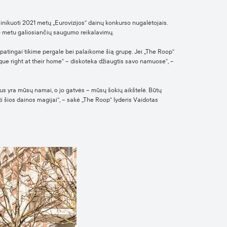
inikuoti 2021 metų „Eurovizijos“ dainų konkurso nugalėtojais.
tuo metu galiosiančių saugumo reikalavimų.
patingai tikime pergale bei palaikome šią grupę. Jei „The Roop“
teque right at their home“ – diskoteka džiaugtis savo namuose“, –
nius yra mūsų namai, o jo gatvės – mūsų šokių aikštelė. Būtų
ti šios dainos magijai“, – sakė „The Roop“ lyderis Vaidotas