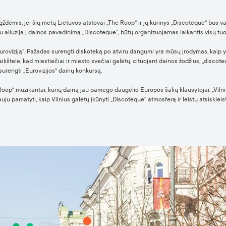
ždėmis, jei šių metų Lietuvos atstovai „The Roop“ ir jų kūrinys „Discoteque“ bus va
u aliuzija į dainos pavadinimą „Discoteque“, būtų organizuojamas laikantis visų 
uroviziją“. Pažadas surengti diskoteką po atviru dangumi yra mūsų įrodymas, kaip y
aikštele, kad miestiečiai ir miesto svečiai galėtų, cituojant dainos žodžius, „disco
surengti „Eurovizijos“ dainų konkursą.
e Roop“ muzikantai, kurių dainą jau pamėgo daugelio Europos šalių klausytojai. „Vil
ju pamatyti, kaip Vilnius galėtų įkūnyti „Discoteque“ atmosferą ir leistų atsiskleis