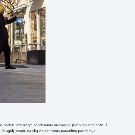
s padėtų atsikratyti pandeminio nuovargio, įkvėpimo semiantis iš
ai daugelį įprastų dalykų vis dar riboja pasaulinė pandemija.