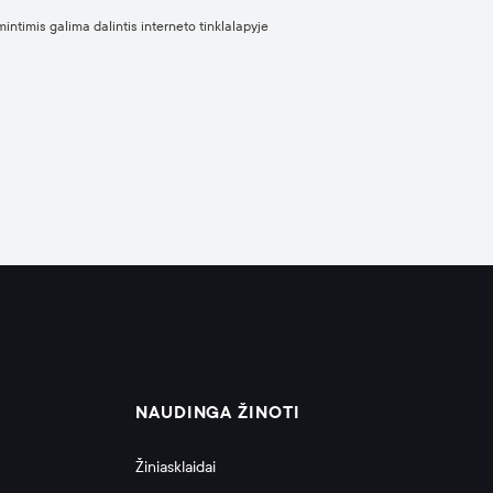
mintimis galima dalintis interneto tinklalapyje
NAUDINGA ŽINOTI
Žiniasklaidai