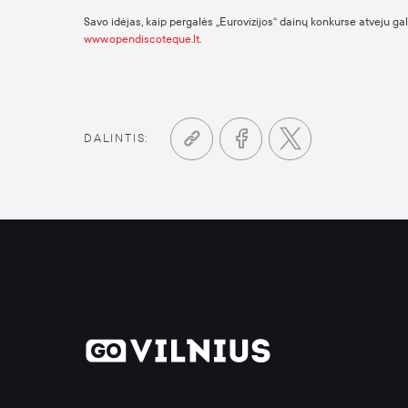
Savo idėjas, kaip pergalės „Eurovizijos“ dainų konkurse atveju galė
www.opendiscoteque.lt
.
DALINTIS: