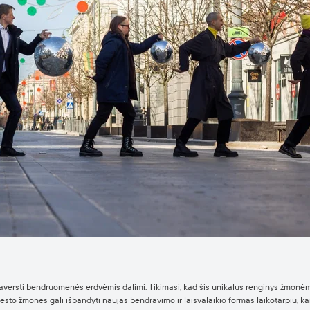
paversti bendruomenės erdvėmis dalimi. Tikimasi, kad šis unikalus renginys žmonėm
miesto žmonės gali išbandyti naujas bendravimo ir laisvalaikio formas laikotarpiu, k