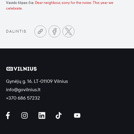
Vaizdo klipas čia:
Dear neighbour, sorry for the noise. This year we
celebrate
.
DALINTIS:
Gynėjų g. 16, LT-01109 Vilnius
info@govilnius.lt
+370 686 57232