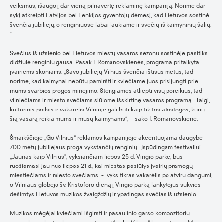
veiksmus, išaugo į dar vieną pilnavertę reklaminę kampaniją. Norime dar
sykį atkreipti Latvijos bei Lenkijos gyventojų dėmesį, kad Lietuvos sostinė
švenčia jubiliejų, o renginiuose labai laukiame ir svečių iš kaimyninių šalių.
“
Svečius iš užsienio bei Lietuvos miestų vasaros sezonu sostinėje pasitiks
didžiulė renginių gausa. Pasak I. Romanovskienės, programa pritaikyta
įvairiems skoniams. „Savo jubiliejų Vilnius švenčia ištisus metus, tad
norime, kad kaimynai nebūtų pamiršti ir kviečiame juos prisijungti prie
mums svarbios progos minėjimo. Stengiamės atliepti visų poreikius, tad
vilniečiams ir miesto svečiams siūlome išskirtinę vasaros programą. Taigi,
kultūrinis poilsis ir vakarėlis Vilniuje gali būti kaip tik tos atostogos, kurių
šią vasarą reikia mums ir mūsų kaimynams“, – sako I. Romanovskienė.
Šmaikščioje „Go Vilnius“ reklamos kampanijoje akcentuojama daugybė
700 metų jubiliejaus proga vykstančių renginių. Įspūdingam festivaliui
,,Jaunas kaip Vilnius", vyksiančiam liepos 25 d. Vingio parke, bus
ruošiamasi jau nuo liepos 21 d., kai miestas pasiūlys įvairių pramogų
miestiečiams ir miesto svečiams - vyks tikras vakarėlis po atviru dangumi,
o Vilniaus globėjo šv. Kristoforo dieną į Vingio parką lankytojus sukvies
dešimtys Lietuvos muzikos žvaigždžių ir ypatingas svečias iš užsienio.
Muzikos mėgėjai kviečiami išgirsti ir pasaulinio garso kompozitorių