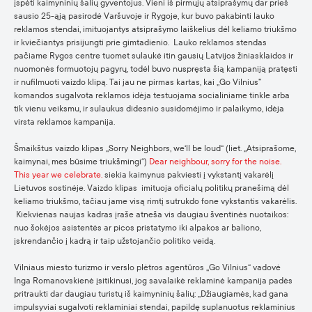
įspėti kaimyninių šalių gyventojus. Vieni iš pirmųjų atsiprašymų dar prieš
sausio 25-ąją pasirodė Varšuvoje ir Rygoje, kur buvo pakabinti lauko
reklamos stendai, imituojantys atsiprašymo laiškelius dėl keliamo triukšmo
ir kviečiantys prisijungti prie gimtadienio. Lauko reklamos stendas
pačiame Rygos centre tuomet sulaukė itin gausių Latvijos žiniasklaidos ir
nuomonės formuotojų pagyrų, todėl buvo nuspręsta šią kampaniją pratęsti
ir nufilmuoti vaizdo klipą. Tai jau ne pirmas kartas, kai ,,Go Vilnius”
komandos sugalvota reklamos idėja testuojama socialiniame tinkle arba
tik vienu veiksmu, ir sulaukus didesnio susidomėjimo ir palaikymo, idėja
virsta reklamos kampanija.
Šmaikštus vaizdo klipas „Sorry Neighbors, we‘ll be loud“ (liet. „Atsiprašome,
kaimynai, mes būsime triukšmingi“)
Dear neighbour, sorry for the noise.
This year we celebrate.
siekia kaimynus pakviesti į vykstantį vakarėlį
Lietuvos sostinėje. Vaizdo klipas imituoja oficialų politikų pranešimą dėl
keliamo triukšmo, tačiau jame visą rimtį sutrukdo fone vykstantis vakarėlis.
Kiekvienas naujas kadras įraše atneša vis daugiau šventinės nuotaikos:
nuo šokėjos asistentės ar picos pristatymo iki alpakos ar baliono,
įskrendančio į kadrą ir taip užstojančio politiko veidą.
Vilniaus miesto turizmo ir verslo plėtros agentūros „Go Vilnius“ vadovė
Inga Romanovskienė įsitikinusi, jog savalaikė reklaminė kampanija padės
pritraukti dar daugiau turistų iš kaimyninių šalių: „Džiaugiamės, kad gana
impulsyviai sugalvoti reklaminiai stendai, papildę suplanuotus reklaminius