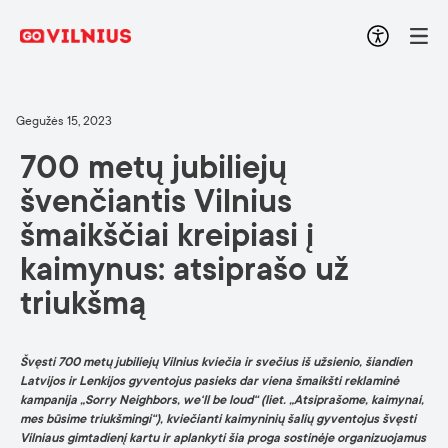
Gegužės 15, 2023
700 metų jubiliejų
švenčiantis Vilnius
šmaikščiai kreipiasi į
kaimynus: atsiprašo už
triukšmą
Švęsti 700 metų jubiliejų Vilnius kviečia ir svečius iš užsienio, šiandien
Latvijos ir Lenkijos gyventojus pasieks dar viena šmaikšti reklaminė
kampanija „Sorry Neighbors, we‘ll be loud“ (liet. „Atsiprašome, kaimynai,
mes būsime triukšmingi“), kviečianti kaimyninių šalių gyventojus švęsti
Vilniaus gimtadienį kartu ir aplankyti šia proga sostinėje organizuojamus