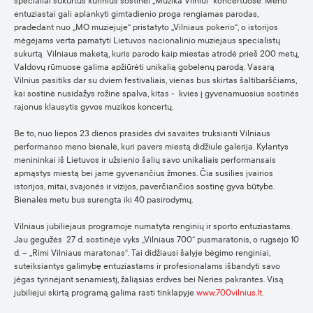
specialiai sukurtus kūrinius sostinei „Muzika Vilniui“ koncertuose. Meno
entuziastai gali aplankyti gimtadienio proga rengiamas parodas,
pradedant nuo „MO muziejuje“ pristatyto „Vilniaus pokerio“, o istorijos
mėgėjams verta pamatyti Lietuvos nacionalinio muziejaus specialistų
sukurtą Vilniaus maketą, kuris parodo kaip miestas atrodė prieš 200 metų,
Valdovų rūmuose galima apžiūrėti unikalią gobelenų parodą. Vasarą
Vilnius pasitiks dar su dviem festivaliais, vienas bus skirtas šaltibarščiams,
kai sostinė nusidažys rožine spalva, kitas - kvies į gyvenamuosius sostinės
rajonus klausytis gyvos muzikos koncertų.
Be to, nuo liepos 23 dienos prasidės dvi savaites truksianti Vilniaus
performanso meno bienalė, kuri pavers miestą didžiule galerija. Kylantys
menininkai iš Lietuvos ir užsienio šalių savo unikaliais performansais
apmąstys miestą bei jame gyvenančius žmones. Čia susilies įvairios
istorijos, mitai, svajonės ir vizijos, paverčiančios sostinę gyva būtybe.
Bienalės metu bus surengta iki 40 pasirodymų.
Vilniaus jubiliejaus programoje numatyta renginių ir sporto entuziastams.
Jau gegužės 27 d. sostinėje vyks „Vilniaus 700“ pusmaratonis, o rugsėjo 10
d. – „Rimi Vilniaus maratonas“. Tai didžiausi šalyje bėgimo renginiai,
suteiksiantys galimybę entuziastams ir profesionalams išbandyti savo
jėgas tyrinėjant senamiestį, žaliąsias erdves bei Neries pakrantes. Visą
jubiliejui skirtą programą galima rasti tinklapyje
www.700vilnius.lt
.