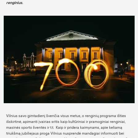
renginius.
Vilnius savo gimtadienį švenčia visus metus, o renginių programa išties
išskirtinė, apimanti įvairias sritis kaip kultūriniai ir pramoginiai renginiai,
masinės sporto šventės ir t.t. Kaip ir pridera kaimynams, apie keliamą
triukšmą jubiliejaus proga Vilnius nusprendė mandagiai informuoti bei