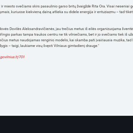
r miesto svečiams skirs pasaulinio garso britų žvaigždė Rita Ora. Visai neseniai ge
mais, kuriuose kiekvieną dainą atlieka su didele energija ir entuziazmu – tad tikėti
adovės Dovilės Aleksandravičienės, jau trečius metus iš eilės organizuojama šventė 
 Vingio parkas tampa traukos centru ne tik vilniečiams, bet ir jo svečiams tiek iš u
u trečius metus naudojamas renginio modelis, kai skamba pati įvairiausia muzika, tad 
žygis – taigi, laukiame visų švęsti Vilniaus gimtadienį drauge.“
govilnius.lt/701