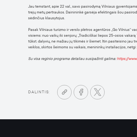
Jau temstant, apie 22 val., savo pasirodymą Vilniaus gyventojams i
trejų metų pertraukos. Dainininkė garsėja efektingais šou pasirody
sėdinčius klausytojus.
Pasak Vilniaus turizmo ir verslo plėtros agentūros „Go Vilnius“ v
visiems: nuo vaikų iki senjorų: „Tradiciškai liepos 25-osios vakarą
tūkst. dalyvių, ne mažiau jų tikimės ir šiemet. Itin pasiteisino ja
veiklos, skirtos šeimoms su vaikais, menininkų instaliacijos, netgi 
Su visa reginio programa detaliau susipažinti galima:
https://www.
DALINTIS: