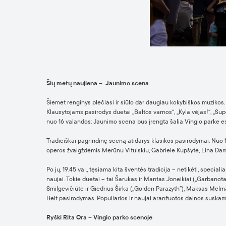
Šių metų naujiena – Jaunimo scena
Šiemet renginys plečiasi ir siūlo dar daugiau kokybiškos muzikos. 
Klausytojams pasirodys duetai „Baltos varnos“, „Kyla vėjas!“, „Supe
nuo 16 valandos: Jaunimo scena bus įrengta šalia Vingio parke e
Tradiciškai pagrindinę sceną atidarys klasikos pasirodymai. Nuo 
operos žvaigždėmis Merūnu Vitulskiu, Gabriele Kupšyte, Lina Damb
Po jų, 19.45 val., tęsiama kita šventės tradicija – netikėti, spec
naujai. Tokie duetai – tai Šarukas ir Mantas Joneikiai („Garbanota
Smilgevičiūtė ir Giedrius Širka („Golden Parazyth”), Maksas Melm
Belt pasirodymas. Populiarios ir naujai aranžuotos dainos suskam
Ryški Rita Ora – Vingio parko scenoje