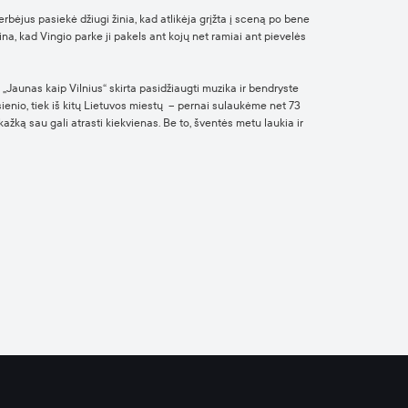
rbėjus pasiekė džiugi žinia, kad atlikėja grįžta į sceną po bene
na, kad Vingio parke ji pakels ant kojų net ramiai ant pievelės
„Jaunas kaip Vilnius“ skirta pasidžiaugti muzika ir bendryste
žsienio, tiek iš kitų Lietuvos miestų – pernai sulaukėme net 73
kažką sau gali atrasti kiekvienas. Be to, šventės metu laukia ir