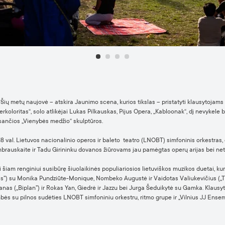
Šių metų naujovė – atskira Jaunimo scena, kurios tikslas – pristatyti klausytojams 
rkoloritas“, solo atlikėjai Lukas Pilkauskas, Pijus Opera, „Kabloonak“, dj nevykele b
sančios „Vienybės medžio“ skulptūros.
18 val. Lietuvos nacionalinio operos ir baleto teatro (LNOBT) simfoninis orkestras
rauskaite ir Tadu Girininku dovanos žiūrovams jau pamėgtas operų arijas bei netik
ialiai šiam renginiui susibūrę šiuolaikinės populiariosios lietuviškos muzikos duetai
s”) su Monika Pundziūte-Monique, Nombeko Augustė ir Vaidotas Valiukevičius („The 
anas („Biplan”) ir Rokas Yan, Giedrė ir Jazzu bei Jurga Šeduikytė su Gamka. Klausyt
bės su pilnos sudėties LNOBT simfoniniu orkestru, ritmo grupe ir „Vilnius JJ Ense