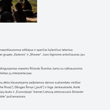
nepriklausomus atlikėjus ir sparčiai kylančius talentus.
ei grupės „Katarsis“ ir „Shower“. Juos išgirsime anksčiausiai, jau
, diriguojamas maestro Ričardo Šumilos, kartu su ryškiausiomis
ėtas jų interpretacijas.
, kurių dėka klausytojams pažįstamos dainos suskambės visiškai
Roop”), Džiugas Širvys („jautì”) ir Inga Jankauskaitė, Aistė
ojų lauks ir „Eurovizijoje“ šiemet Lietuvą atstovavusio Silvester
mble“ pučiamaisiais.