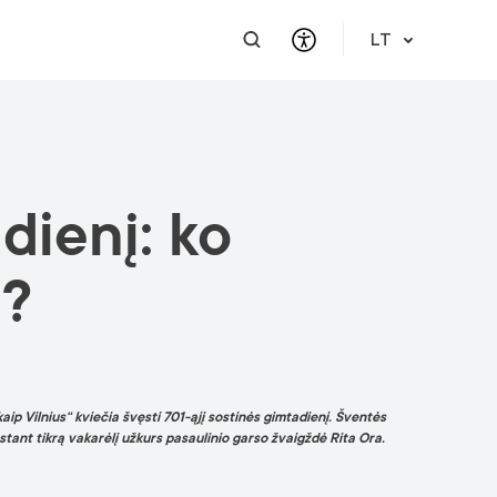
LT
PRAKTINĖ INFORMACIJA
PAGALBA VERSLUI
INTEGRACIJA
PAGALBA IR PARAMA
dienį: ko
Atvykimo gidas
Susisiekite
Karjera
Apie mus
Meet a Local
Renginiai
Lietuvių kalbos reikalavimai
Finansinė pagalba
e?
Vilnius Pass
Renginiai ir veiklos
Renginio užklausa
Vilniaus žemėlapiai
Publikacijos
Saugus mieste
aip Vilnius“ kviečia švęsti 701-ąjį sostinės gimtadienį. Šventės
stant tikrą vakarėlį užkurs pasaulinio garso žvaigždė Rita Ora.