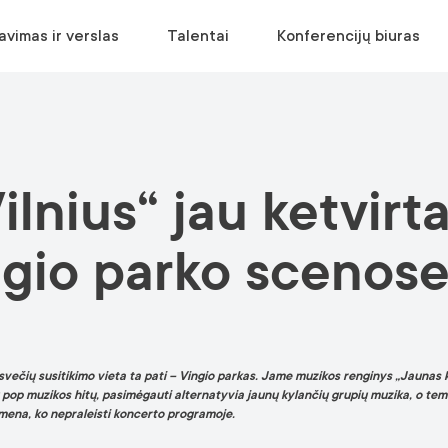
avimas ir verslas
Talentai
Konferencijų biuras
APLANKYTI
EKOSISTEMA
RELOKACIJA
SUPLANUOKITE RENGINĮ
lnius“ jau ketvirta
Muziejai ir galerijos
Verslo aplinka
Įsikurti Vilniuje
Vietų paieška
Pramogos
Statistika
Relokacijos gidas
Paslaugų paieška
ngio parko scenos
Panoramos
Nemokama konsultacija
Įvaizdinė medžiaga
Parkai
Ekskursijos
Turizmo informacijos centras
o svečių susitikimo vieta ta pati – Vingio parkas. Jame muzikos renginys „Jaunas k
ų pop muzikos hitų, pasimėgauti alternatyvia jaunų kylančių grupių muzika, o tem
rimena, ko nepraleisti koncerto programoje.