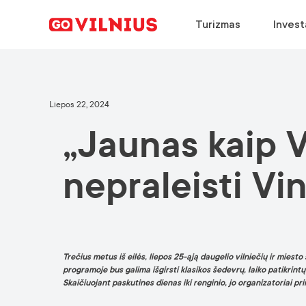
Turizmas
Invest
ATRASTI
VERSLO STEIGIMAS
PASIRINKTI
ATRASKITE
Liepos 22, 2024
„Jaunas kaip Vi
Kodėl Vilnius?
Kodėl Vilnius?
Kodėl Vilnius?
Konferencijų kalendorius
Renginiai
Pagrindiniai sektoriai
Dirbti Vilniuje
Atvykimo gidas
nepraleisti Vi
Europos žalioji sostinė
Sėkmės istorijos
Studijos Vilniuje
Naujienos
Maistas ir gėrimai
Sėkmės istorijos
Trečius metus iš eilės, liepos 25-ąją daugelio vilniečių ir miest
programoje bus galima išgirsti klasikos šedevrų, laiko patikrint
Skaičiuojant paskutines dienas iki renginio, jo organizatoriai p