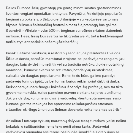
Dalies Europos šalių gyventojų yra įpratę minėti savitas gastronomines
šventes rengiant specialias lenktynes. Pavyzdžiui, Vokietijoje populiarūs
bėgimai su bokalais, o Didžiojoje Britanijoje – su keptuvėse vartomais
blynais. Vilniaus šaltibarščių festivalio metu šią pramogą bus galima
išbandyti ir Vilniuje – vyks 600 m. bėgimas su rožinės sriubos dubenimis
rankose. Tiesa, trasą bus svarbu ne tik greitai įveikti, bet ir lenktyniaujant
neišlaistyti ant padėklo nešamų šaltibarščių.
Pasak Lietuvos viešbučių ir restoranų asociacijos prezidentės Evaldos
Šiškauskienės, panašūs maratonai virėjams bei padavėjams rengiami jau
daugiau kaip dvidešimtmetį, tik vėliau tradicija nutrūko: „Tokie nuotaikingi
maratonai, kuriuose svarbu ne rezultatas, bet dalyvių nusiteikimas,
sulaukia vis daugiau populiarumo. Be to, tokiu būdu galime parodyti
padavėjų turimus įgūdžius bei formą, kurios reikia norint dirbti šį darbą.
Kiekvienam jaunam žmogui linkėčiau išbandyti šią profesiją, nes tai tikra
gyvenimo mokykla, kurios pamokos pravers siekiant karjeros aukštumų.
Juk yra dalykų, kurių neišmoksi iš vadovėlių: klientų aptarnavimas, ryšio
kūrimas, greitos reakcijos bei sprendimo reikalaujančios stresinės
situacijos, skirtingų žmonių pažinimas dovanoja neįkainojamas patirtis.“
Anksčiau Lietuvoje vykusių maratonų dalyviai trasą turėdavo įveikti nešini
bokalais, o šaltibarščius jiems teks nešti pirmą kartą: „Padavėjai
varžydavosi originaliai apsirengę, pasipuošę šmaikščiais drabužiais ar