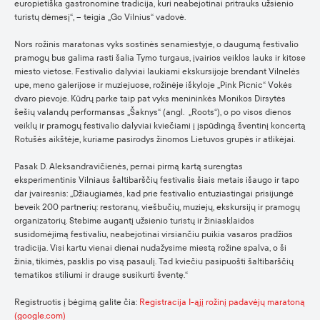
europietiška gastronomine tradicija, kuri neabejotinai pritrauks užsienio
turistų dėmesį“, – teigia „Go Vilnius“ vadovė.
Nors rožinis maratonas vyks sostinės senamiestyje, o daugumą festivalio
pramogų bus galima rasti šalia Tymo turgaus, įvairios veiklos lauks ir kitose
miesto vietose. Festivalio dalyviai laukiami ekskursijoje brendant Vilnelės
upe, meno galerijose ir muziejuose, rožinėje iškyloje „Pink Picnic“ Vokės
dvaro pievoje. Kūdrų parke taip pat vyks menininkės Monikos Dirsytės
šešių valandų performansas „Šaknys“ (angl. „Roots“), o po visos dienos
veiklų ir pramogų festivalio dalyviai kviečiami į įspūdingą šventinį koncertą
Rotušės aikštėje, kuriame pasirodys žinomos Lietuvos grupės ir atlikėjai.
Pasak D. Aleksandravičienės, pernai pirmą kartą surengtas
eksperimentinis Vilniaus šaltibarščių festivalis šiais metais išaugo ir tapo
dar įvairesnis: „Džiaugiamės, kad prie festivalio entuziastingai prisijungė
beveik 200 partnerių: restoranų, viešbučių, muziejų, ekskursijų ir pramogų
organizatorių. Stebime augantį užsienio turistų ir žiniasklaidos
susidomėjimą festivaliu, neabejotinai virsiančiu puikia vasaros pradžios
tradicija. Visi kartu vienai dienai nudažysime miestą rožine spalva, o ši
žinia, tikimės, pasklis po visą pasaulį. Tad kviečiu pasipuošti šaltibarščių
tematikos stiliumi ir drauge susikurti šventę.“
Registruotis į bėgimą galite čia:
Registracija I-ąjį rožinį padavėjų maratoną
(google.com)