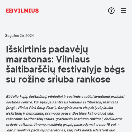
Gegužės 26, 2024
Išskirtinis padavėjų
maratonas: Vilniaus
šaltibarščių festivalyje bėgs
su rožine sriuba rankose
Birželio 1-ąją, šeštadienį, vilniečiai ir sostinės svečiai kviečiami praleisti
sostinės centre, kur vyks jau antrasis Vilniaus šaltibarščių festivalis
(angl. „Vilnius Pink Soup Fest“). Renginio metu visų dalyvių laukia
išskirtinių ir nemokamų pramogų gausa: Bastėjos kalno čiuožykla,
rekordinis šaltibarščių stalas, gražiausio kostiumo rinkimai, dedikuotos
erdvės vaikams, žinomų muzikinių grupių pasirodymai, o nuo 18 val. –
dar ir neeilinis padavėjų maratonas, kurį teks įveikti išlaistant kuo