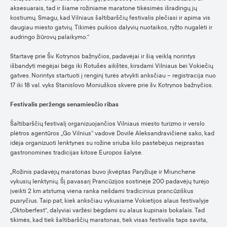
aksesuarais, tad ir šiame rožiniame maratone tikėsimės išradingų jų
kostiumų. Smagu, kad Vilniaus šaltibarščių festivalis plečiasi ir apima vis
daugiau miesto gatvių. Tikimės puikios dalyvių nuotaikos, ryžto nugalėti ir
audringo žiūrovų palaikymo.“
Startavę prie Šv. Kotrynos bažnyčios, padavėjai ir šią veiklą norintys
išbandyti mėgėjai bėgs iki Rotušės aikštės, kirsdami Vilniaus bei Vokiečių
gatves. Norintys startuoti į renginį turės atvykti anksčiau – registracija nuo
17 iki 18 val. vyks Stanislovo Moniuškos skvere prie šv. Kotrynos bažnyčios.
Festivalis peržengs senamiesčio ribas
Šaltibarščių festivalį organizuojančios Vilniaus miesto turizmo ir verslo
plėtros agentūros „Go Vilnius“ vadovė Dovilė Aleksandravičienė sako, kad
idėja organizuoti lenktynes su rožine sriuba kilo pastebėjus neįprastas
gastronomines tradicijas kitose Europos šalyse.
„Rožinis padavėjų maratonas buvo įkvėptas Paryžiuje ir Miunchene
vykusių lenktynių. Šį pavasarį Prancūzijos sostinėje 200 padavėjų turėjo
įveikti 2 km atstumą viena ranka nešdami tradicinius prancūziškus
pusryčius. Taip pat, kiek anksčiau vykusiame Vokietijos alaus festivalyje
„Oktoberfest“, dalyviai varžėsi bėgdami su alaus kupinais bokalais. Tad
tikimės, kad tiek šaltibarščių maratonas, tiek visas festivalis taps savita,