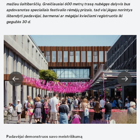
mažiau šaltibarščių. Greičiausiai 600 metrų trasą nubėgęs dalyvis bus
apdovanotas specialiais festivalio rėmėjų prizais, tad visi jėgas norintys
išbandyti padavėjai, barmenai ar mėgėjai kviečiami registruotis iki
gegužės 30 d.
Padavėjai demonstruos savo meistriškumą