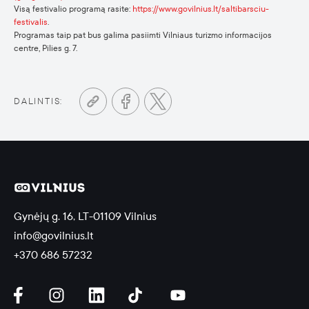
Visą festivalio programą rasite:
https://www.govilnius.lt/saltibarsciu-
festivalis
.
Programas taip pat bus galima pasiimti Vilniaus turizmo informacijos
centre, Pilies g. 7.
DALINTIS:
Gynėjų g. 16, LT-01109 Vilnius
info@govilnius.lt
+370 686 57232