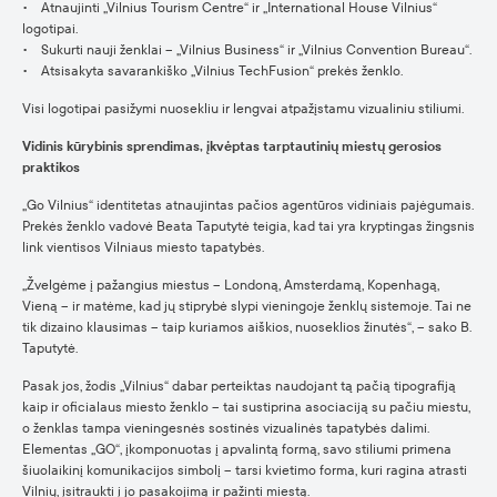
• Atnaujinti „Vilnius Tourism Centre“ ir „International House Vilnius“
logotipai.
• Sukurti nauji ženklai – „Vilnius Business“ ir „Vilnius Convention Bureau“.
• Atsisakyta savarankiško „Vilnius TechFusion“ prekės ženklo.
Visi logotipai pasižymi nuosekliu ir lengvai atpažįstamu vizualiniu stiliumi.
Vidinis kūrybinis sprendimas, įkvėptas tarptautinių miestų gerosios
praktikos
„Go Vilnius“ identitetas atnaujintas pačios agentūros vidiniais pajėgumais.
Prekės ženklo vadovė Beata Taputytė teigia, kad tai yra kryptingas žingsnis
link vientisos Vilniaus miesto tapatybės.
„Žvelgėme į pažangius miestus – Londoną, Amsterdamą, Kopenhagą,
Vieną – ir matėme, kad jų stiprybė slypi vieningoje ženklų sistemoje. Tai ne
tik dizaino klausimas – taip kuriamos aiškios, nuoseklios žinutės“, – sako B.
Taputytė.
Pasak jos, žodis „Vilnius“ dabar perteiktas naudojant tą pačią tipografiją
kaip ir oficialaus miesto ženklo – tai sustiprina asociaciją su pačiu miestu,
o ženklas tampa vieningesnės sostinės vizualinės tapatybės dalimi.
Elementas „GO“, įkomponuotas į apvalintą formą, savo stiliumi primena
šiuolaikinį komunikacijos simbolį – tarsi kvietimo forma, kuri ragina atrasti
Vilnių, įsitraukti į jo pasakojimą ir pažinti miestą.