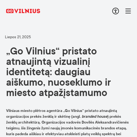
Liepos 21, 2025
„Go Vilnius“ pristato
atnaujintą vizualinį
identitetą: daugiau
aiškumo, nuoseklumo ir
miesto atpažįstamumo
Vilniaus miesto plėtros agentūra „Go Vilnius“ pristato atnaujintą
organizacijos prekės ženklą ir skėtinę (angl.
branded house
) prekės
ženklų architektūrą. Organizacijos vadovės Dovilės Aleksandravičienės
teigimu, šis žingsnis žymi naują įmonės komunikacinės brandos etapą,
kuris padeda aiškiau ir efektyviau atskleisti platų veiklų spektrą bei