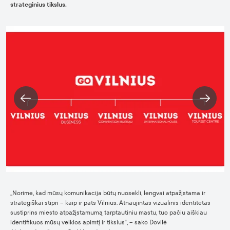
strateginius tikslus.
„Norime, kad mūsų komunikacija būtų nuosekli, lengvai atpažįstama ir
strategiškai stipri – kaip ir pats Vilnius. Atnaujintas vizualinis identitetas
sustiprins miesto atpažįstamumą tarptautiniu mastu, tuo pačiu aiškiau
identifikuos mūsų veiklos apimtį ir tikslus“, – sako Dovilė