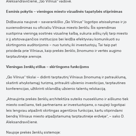
Aleksandravičienė, „Go Vilnius“ vadovė.
Esminis pokytis – vieningos miesto vizualinės tapatybės stiprinimas
Didžiausia naujovė – savarankiško „Go Vilnius“ logotipo atsisakymas ir jo
suvienodinimas su oficialiu Vilniaus miesto ženklu. Šis sprendimas
sustiprina vieningą sostinės vizualinę kalbą, sukuria aiškų ryšį tarp miesto
ir jį atstovaujančios institucijos bei leidžia efektyviau komunikuoti su
skirtingomis auditorijomis – nuo turistų iki investuotojų. Tai taip pat
prisideda prie Vilniaus, kaip prekės ženklo, žinomumo ir vertės augimo
tarptautinėje arenoje.
Vieningas ženklų stilius – skirtingoms funkcijoms
„Go Vilnius“ tikslai – didinti tarptautinį Vilniaus žinomumą ir patrauklumą,
skatinti atvykstamąjį turizmą, pritraukti užsienio investicijas, tarptautines
konferencijas, užtikrinti sklandžią užsienio talentų relokaciją.
„Atnaujinta prekės ženklų architektūra suteiks nuoseklumo ir aiškumo tiek
miesto svečiams, tiek partneriams ar investuotojams, o naujieji logotipai
leis lengviau atpažinti skirtingas agentūros funkcijas, kartu stiprindami
bendrą Vilniaus miesto atpažįstamumą tarptautinėje erdvėje“, – sako D.
Aleksandravičienė.
Naujoje prekės ženklų sistemoje: