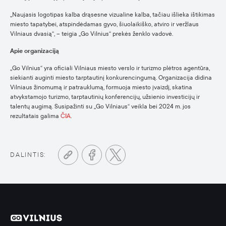
„Naujasis logotipas kalba drąsesne vizualine kalba, tačiau išlieka ištikimas
miesto tapatybei, atspindėdamas gyvo, šiuolaikiško, atviro ir veržlaus
Vilniaus dvasią“, – teigia „Go Vilnius“ prekės ženklo vadovė.
Apie organizaciją
„Go Vilnius“ yra oficiali Vilniaus miesto verslo ir turizmo plėtros agentūra,
siekianti auginti miesto tarptautinį konkurencingumą. Organizacija didina
Vilniaus žinomumą ir patrauklumą, formuoja miesto įvaizdį, skatina
atvykstamojo turizmo, tarptautinių konferencijų, užsienio investicijų ir
talentų augimą. Susipažinti su „Go Vilniaus“ veikla bei 2024 m. jos
rezultatais galima
ČIA
.
DALINTIS: