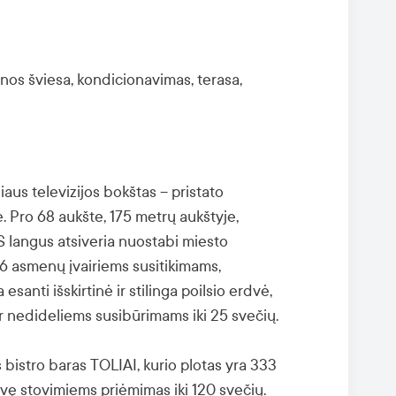
enos šviesa, kondicionavimas, terasa,
iaus televizijos bokštas – pristato
. Pro 68 aukšte, 175 metrų aukštyje,
 langus atsiveria nuostabi miesto
 16 asmenų įvairiems susitikimams,
anti išskirtinė ir stilinga poilsio erdvė,
ar nedideliems susibūrimams iki 25 svečių.
 bistro baras TOLIAI, kurio plotas yra 333
rdvę stovimiems priėmimas iki 120 svečių.