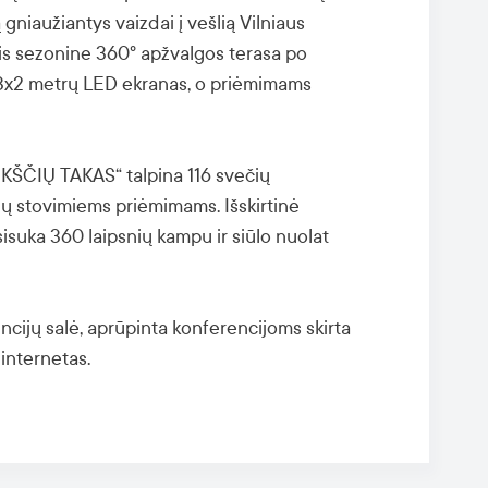
niaužiantys vaizdai į vešlią Vilniaus
tis sezonine 360° apžvalgos terasa po
 3x2 metrų LED ekranas, o priėmimams
KŠČIŲ TAKAS“ talpina 116 svečių
ių stovimiems priėmimams. Išskirtinė
isuka 360 laipsnių kampu ir siūlo nuolat
cijų salė, aprūpinta konferencijoms skirta
 internetas.