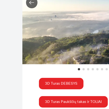
3D Turas DEBESYS
3D Turas Paukščių takas ir TOLIAI