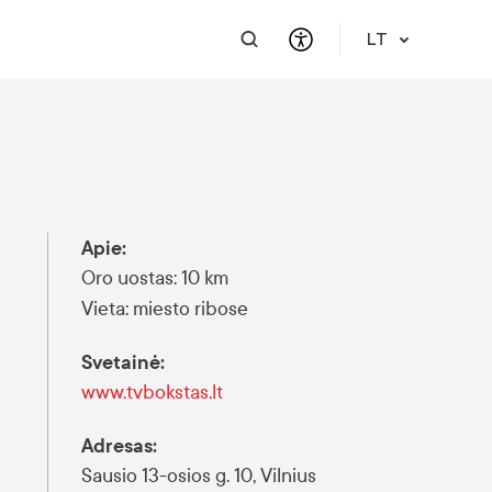
LT
PRAKTINĖ INFORMACIJA
PAGALBA VERSLUI
INTEGRACIJA
PAGALBA IR PARAMA
Atvykimo gidas
Susisiekite
Karjera
Apie mus
Apie
:
Meet a Local
Renginiai
Lietuvių kalbos reikalavimai
Finansinė pagalba
Oro uostas: 10 km
Vilnius Pass
Renginiai ir veiklos
Renginio užklausa
Vieta: miesto ribose
Vilniaus žemėlapiai
Svetainė
:
Publikacijos
www.tvbokstas.lt
Saugus mieste
Adresas
:
Sausio 13-osios g. 10, Vilnius