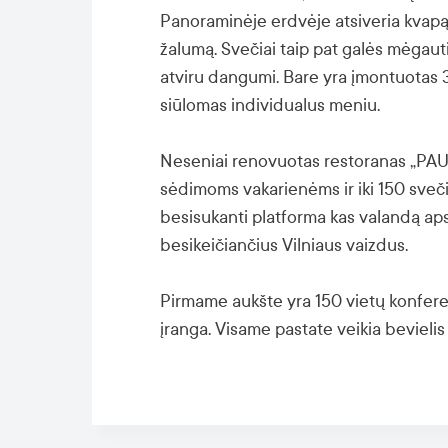
Panoraminėje erdvėje atsiveria kvapą g
žalumą. Svečiai taip pat galės mėgau
atviru dangumi. Bare yra įmontuotas
siūlomas individualus meniu.
Neseniai renovuotas restoranas „PAU
sėdimoms vakarienėms ir iki 150 sveč
besisukanti platforma kas valandą aps
besikeičiančius Vilniaus vaizdus.
Pirmame aukšte yra 150 vietų konferen
įranga. Visame pastate veikia bevielis