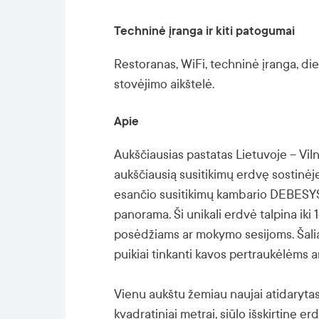
Techninė įranga ir kiti patogumai
Restoranas, WiFi, techninė įranga, di
stovėjimo aikštelė.
Apie
Aukščiausias pastatas Lietuvoje – Viln
aukščiausią susitikimų erdvę sostinėje
esančio susitikimų kambario DEBESYS
panorama. Ši unikali erdvė talpina iki
posėdžiams ar mokymo sesijoms. Šalia es
puikiai tinkanti kavos pertraukėlėms 
Vienu aukštu žemiau naujai atidarytas
kvadratiniai metrai, siūlo išskirtinę e