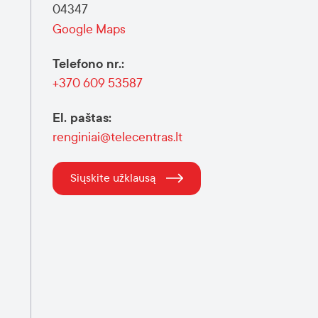
04347
Google Maps
Telefono nr.
:
+370 609 53587
El. paštas
:
renginiai@telecentras.lt
Siųskite užklausą