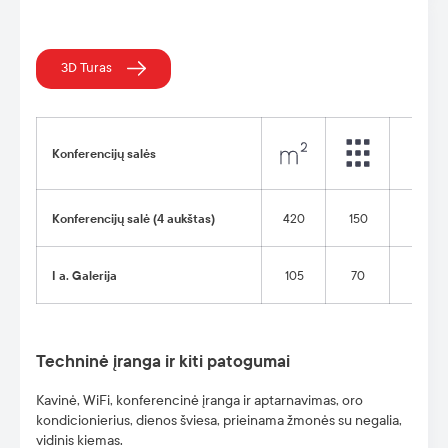
3D Turas
Konferencijų salės
Konferencijų salė (
4 auk
štas)
420
150
100
I a. Galerija
105
70
40
Techninė įranga ir kiti patogumai
Kavinė, WiFi, konferencinė įranga ir aptarnavimas, oro
kondicionierius, dienos šviesa, prieinama žmonės su negalia,
vidinis kiemas.