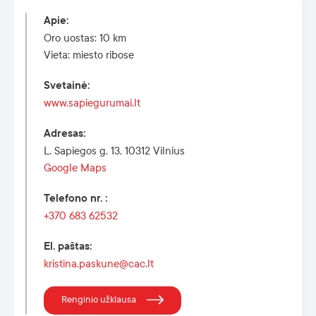
Apie
:
Oro uostas: 10 km
Vieta: miesto ribose
Svetainė
:
www.sapiegurumai.lt
Adresas
:
L. Sapiegos g. 13, 10312 Vilnius
Google Maps
Telefono nr.
:
+370 683 62532
El. paštas
:
kristina.paskune@cac.lt
Renginio užklausa