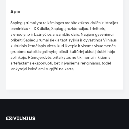
Apie
Sapiegų rūmai yra reikšmingas architektūros, dailės ir istorijos
paminklas - LDK didikų Sapiegų rezidencijos, Trinitorių
vienuolyno ir bažnyčios ansamblio dalis.
Naujam gyvenimui
prikelti Sapiegų rūmai siekia tapti ryškia ir gyvastinga Vilniaus
kultūrinio žemėlapio vieta, kuri įkvepia ir visoms visuomenės
grupėms suteikia galimybę plėsti kultūrinį akiratį išskirtinėje
aplinkoje. Rūmų erdvės pritaikytos ne tik menui ir kitiems
artefaktams eksponuoti, bet ir įvairiems renginiams, todėl
lankytojai kviečiami sugrįžti ne kartą.