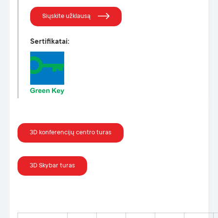
Siųskite užklausą
Sertifikatai
:
3D konferencijų centro turas
3D Skybar turas