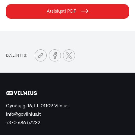
Atsisiųsti PDF
DALINTIS:
Gynėjų g. 16, LT-01109 Vilnius
info@govilnius.lt
+370 686 57232