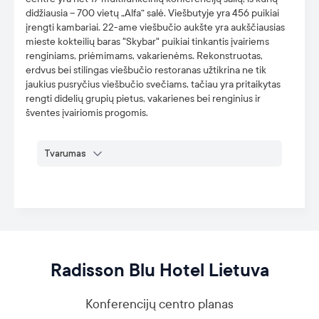
didžiausia – 700 vietų „Alfa“ salė. Viešbutyje yra 456 puikiai
įrengti kambariai. 22-ame viešbučio aukšte yra aukščiausias
mieste kokteilių baras "Skybar" puikiai tinkantis įvairiems
renginiams, priėmimams, vakarienėms. Rekonstruotas,
erdvus bei stilingas viešbučio restoranas užtikrina ne tik
jaukius pusryčius viešbučio svečiams, tačiau yra pritaikytas
rengti didelių grupių pietus, vakarienes bei renginius ir
šventes įvairiomis progomis.
Tvarumas
Radisson Blu Hotel Lietuva
Konferencijų centro planas