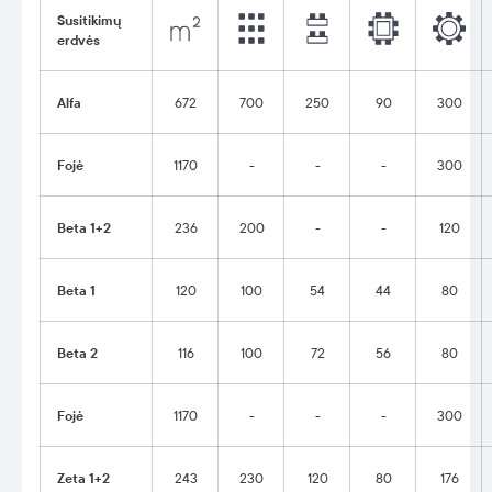
Susitikimų
erdvės
Alfa
672
700
250
90
300
Fojė
1170
-
-
-
300
Beta 1+2
236
200
-
-
120
Beta 1
120
100
54
44
80
Beta 2
116
100
72
56
80
Fojė
1170
-
-
-
300
Zeta 1+2
243
230
120
80
176