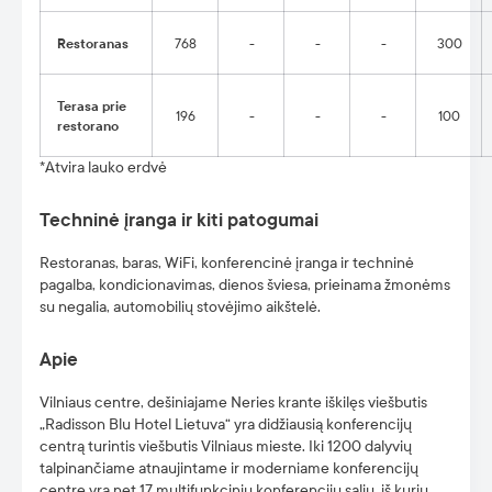
Restoranas
768
-
-
-
300
Terasa prie
196
-
-
-
100
restorano
*Atvira lauko erdvė
Techninė įranga ir kiti patogumai
Restoranas, baras, WiFi, konferencinė įranga ir techninė
pagalba, kondicionavimas, dienos šviesa, prieinama žmonėms
su negalia, automobilių stovėjimo aikštelė.
Apie
Vilniaus centre, dešiniajame Neries krante iškilęs viešbutis
„Radisson Blu Hotel Lietuva“ yra didžiausią konferencijų
centrą turintis viešbutis Vilniaus mieste. Iki 1200 dalyvių
talpinančiame atnaujintame ir moderniame konferencijų
centre yra net 17 multifunkcinių konferencijų salių, iš kurių