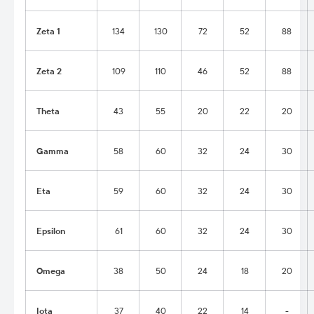
Zeta 1
134
130
72
52
88
Zeta 2
109
110
46
52
88
Theta
43
55
20
22
20
Gamma
58
60
32
24
30
Eta
59
60
32
24
30
Epsilon
61
60
32
24
30
Omega
38
50
24
18
20
Iota
37
40
22
14
-