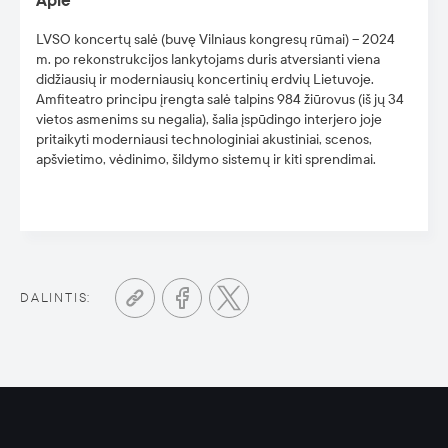
Apie
LVSO koncertų salė (buvę Vilniaus kongresų rūmai) – 2024
m. po rekonstrukcijos lankytojams duris atversianti viena
didžiausių ir moderniausių koncertinių erdvių Lietuvoje.
Amfiteatro principu įrengta salė talpins 984 žiūrovus (iš jų 34
vietos asmenims su negalia), šalia įspūdingo interjero joje
pritaikyti moderniausi technologiniai akustiniai, scenos,
apšvietimo, vėdinimo, šildymo sistemų ir kiti sprendimai.
DALINTIS: