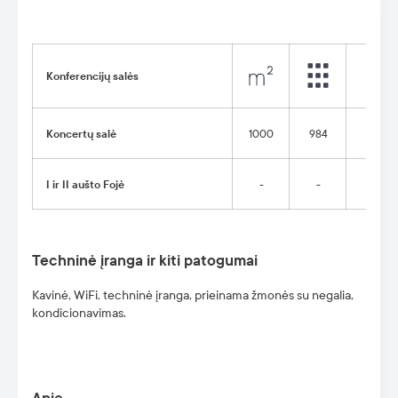
Konferencijų salės
Koncertų salė
1000
984
-
I ir II aušto Fojė
-
-
-
Techninė įranga ir kiti patogumai
Kavinė, WiFi, techninė įranga,
prieinama žmonės su negalia
,
kondicionavimas.