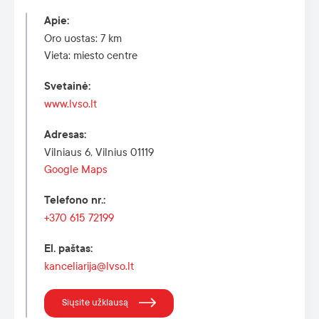
Apie
:
Oro uostas: 7 km
Vieta: miesto centre
Svetainė
:
www.lvso.lt
Adresas
:
Vilniaus 6, Vilnius 01119
Google Maps
Telefono nr.
:
+370 615 72199
El. paštas
:
kanceliarija@lvso.lt
Siųsite užklausą