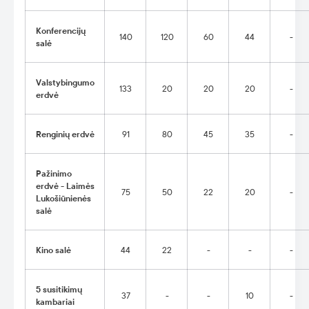
Konferencijų
140
120
60
44
-
salė
Valstybingumo
133
20
20
20
-
erdvė
Renginių erdvė
91
80
45
35
-
Pažinimo
erdvė - Laimės
75
50
22
20
-
Lukošiūnienės
salė
Kino salė
44
22
-
-
-
5 susitikimų
37
-
-
10
-
kambariai