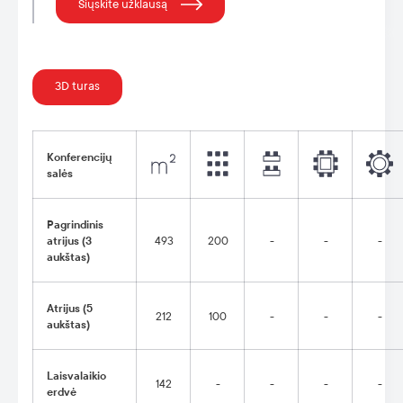
Siųskite užklausą
3D turas
Konferencijų
salės
Pagrindinis
atrijus (3
493
200
-
-
-
aukštas)
Atrijus (5
212
100
-
-
-
aukštas)
Laisvalaikio
142
-
-
-
-
erdvė