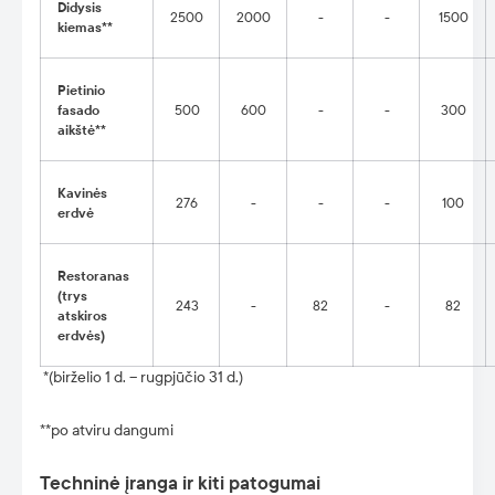
Didysis
2500
2000
-
-
1500
kiemas**
Pietinio
fasado
500
600
-
-
300
aikštė**
Kavinės
276
-
-
-
100
erdvė
Restoranas
(trys
243
-
82
-
82
atskiros
erdvės)
*(birželio 1 d. – rugpjūčio 31 d.)
**po atviru dangumi
Techninė įranga ir kiti patogumai