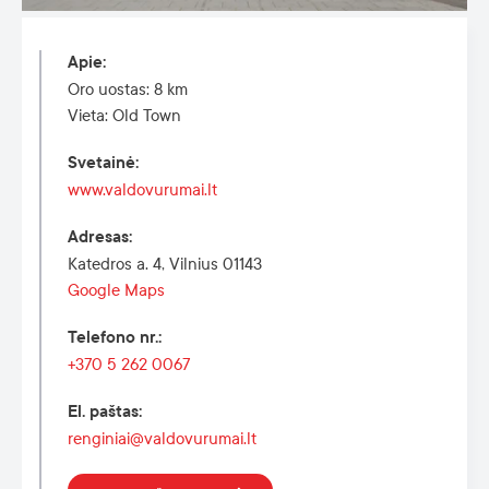
Apie
:
Oro uostas: 8 km
Vieta: Old Town
Svetainė
:
www.valdovurumai.lt
Adresas
:
Katedros a. 4, Vilnius 01143
Google Maps
Telefono nr.
:
+370 5 262 0067
El. paštas
:
renginiai@valdovurumai.lt