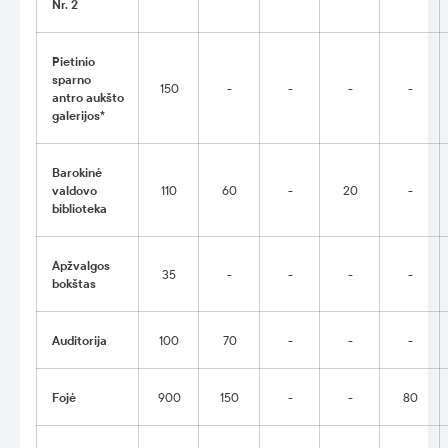
Nr. 2
Pietinio
sparno
150
-
-
-
-
antro aukšto
galerijos*
Barokinė
valdovo
110
60
-
20
-
biblioteka
Apžvalgos
35
-
-
-
-
bokštas
Auditorija
100
70
-
-
-
Fojė
900
150
-
-
80