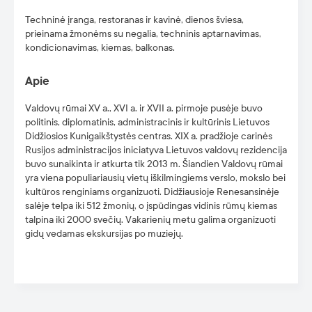
Techninė įranga, restoranas ir kavinė, dienos šviesa,
prieinama žmonėms su negalia, techninis aptarnavimas,
kondicionavimas, kiemas, balkonas.
Apie
Valdovų rūmai XV a., XVI a. ir XVII a. pirmoje pusėje buvo
politinis, diplomatinis, administracinis ir kultūrinis Lietuvos
Didžiosios Kunigaikštystės centras. XIX a. pradžioje carinės
Rusijos administracijos iniciatyva Lietuvos valdovų rezidencija
buvo sunaikinta ir atkurta tik 2013 m. Šiandien Valdovų rūmai
yra viena populiariausių vietų iškilmingiems verslo, mokslo bei
kultūros renginiams organizuoti. Didžiausioje Renesansinėje
salėje telpa iki 512 žmonių, o įspūdingas vidinis rūmų kiemas
talpina iki 2000 svečių. Vakarienių metu galima organizuoti
gidų vedamas ekskursijas po muziejų.