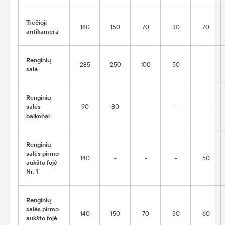
Trečioji
180
150
70
30
70
antikamera
Renginių
285
250
100
50
-
salė
Renginių
salės
90
80
-
-
-
balkonai
Renginių
salės pirmo
140
-
-
-
50
aukšto fojė
Nr. 1
Renginių
salės pirmo
140
150
70
30
60
aukšto fojė