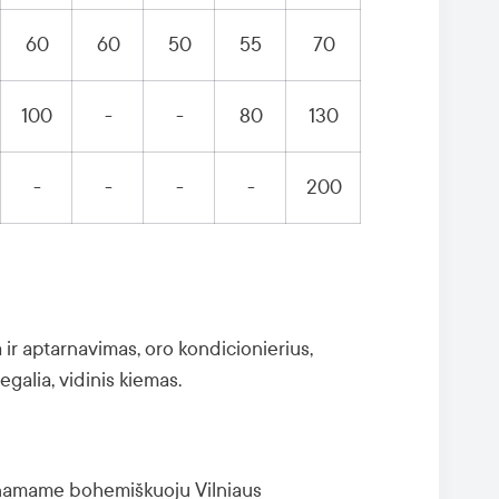
60
60
50
55
70
100
-
-
80
130
-
-
-
-
200
 ir aptarnavimas, oro kondicionierius,
galia, vidinis kiemas.
inamame bohemiškuoju
Vilniaus