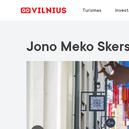
Turizmas
Invest
Jono Meko Skers
ATRASTI
VERSLO STEIGIMAS
PASIRINKTI
ATRASKITE
Kodėl Vilnius?
Kodėl Vilnius?
Kodėl Vilnius?
Konferencijų kalendorius
Renginiai
Pagrindiniai sektoriai
Dirbti Vilniuje
Atvykimo gidas
Europos žalioji sostinė
Sėkmės istorijos
Studijos Vilniuje
Naujienos
Maistas ir gėrimai
Sėkmės istorijos