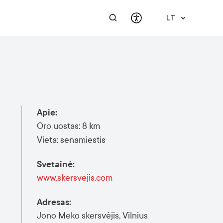
LT
PRAKTINĖ INFORMACIJA
PAGALBA VERSLUI
INTEGRACIJA
PAGALBA IR PARAMA
Atvykimo gidas
Susisiekite
Karjera
Apie mus
Apie
:
Meet a Local
Renginiai
Lietuvių kalbos reikalavimai
Finansinė pagalba
Oro uostas: 8 km
Vilnius Pass
Renginiai ir veiklos
Renginio užklausa
Vieta: senamiestis
Vilniaus žemėlapiai
Svetainė
:
Publikacijos
www.skersvejis.com
Saugus mieste
Adresas
:
Jono Meko skersvėjis, Vilnius