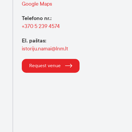
Google Maps
Telefono nr.
:
+370 5 239 4574
El. paštas
:
istoriju.namai@lnm.lt
Request venue