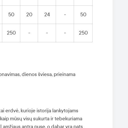
50
20
24
-
50
250
-
-
-
250
ionavimas, dienos šviesa, prieinama
tai erdvė, kurioje istorija lankytojams
o kaip mūsų visų sukurta ir tebekuriama
III amžiaus antrą pusę, o dabar yra pats