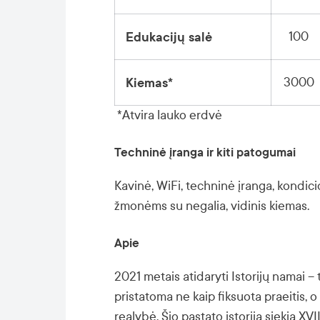
100
Edukacijų salė
3000
Kiemas*
*Atvira lauko erdvė
Techninė įranga ir kiti patogumai
Kavinė, WiFi, techninė įranga, kondic
žmonėms su negalia, vidinis kiemas.
Apie
2021 metais atidaryti Istorijų namai – 
pristatoma ne kaip fiksuota praeitis, 
realybė. Šio pastato istorija siekia XV