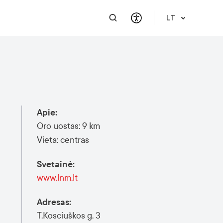
LT
PRAKTINĖ INFORMACIJA
PAGALBA VERSLUI
INTEGRACIJA
PAGALBA IR PARAMA
Atvykimo gidas
Susisiekite
Karjera
Apie mus
Apie
:
Meet a Local
Renginiai
Lietuvių kalbos reikalavimai
Finansinė pagalba
Oro uostas: 9 km
Vilnius Pass
Renginiai ir veiklos
Renginio užklausa
Vieta: centras
Vilniaus žemėlapiai
Svetainė
:
Publikacijos
www.lnm.lt
Saugus mieste
Adresas
:
T.Kosciuškos g. 3