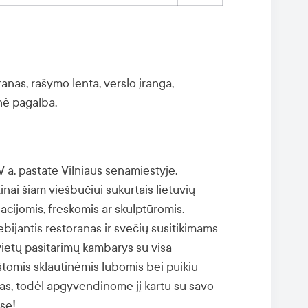
anas, rašymo lenta, verslo įranga,
nė pagalba.
V a. pastate Vilniaus senamiestyje.
inai šiam viešbučiui sukurtais lietuvių
liacijomis, freskomis ar skulptūromis.
ijantis restoranas ir svečių susitikimams
vietų pasitarimų kambarys su visa
štomis sklautinėmis lubomis bei puikiu
as, todėl apgyvendinome jį kartu su savo
ose!