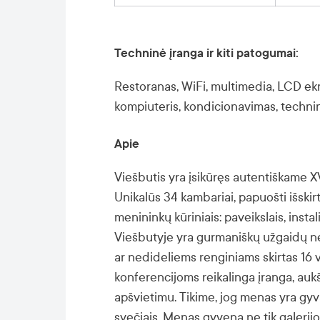
Techninė įranga ir kiti patogumai:
Restoranas, WiFi, multimedia, LCD ekr
kompiuteris, kondicionavimas, techni
Apie
Viešbutis yra įsikūręs autentiškame X
Unikalūs 34 kambariai, papuošti išskirt
menininkų kūriniais: paveikslais, insta
Viešbutyje yra gurmaniškų užgaidų neb
ar nedideliems renginiams skirtas 16 
konferencijoms reikalinga įranga, auk
apšvietimu. Tikime, jog menas yra gyv
svečiais. Menas gyvena ne tik galerij