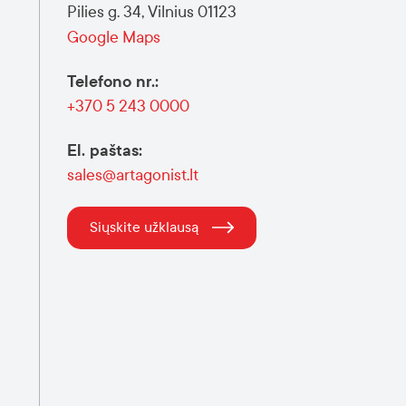
Pilies g. 34, Vilnius 01123
Google Maps
Telefono nr.
:
+370 5 243 0000
El. paštas
:
sales@artagonist.lt
Siųskite užklausą