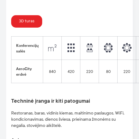
3D turas
Konferencijų
salės
AeroCity
840
420
220
80
220
erdvė
Techninė įranga ir kiti patogumai
Restoranas, baras, vidinis kiemas, maitinimo paslaugos, WiFi,
kondicionavimas, dienos šviesa, prieinama žmonėms su
negalia, stovėjimo aikštelė.