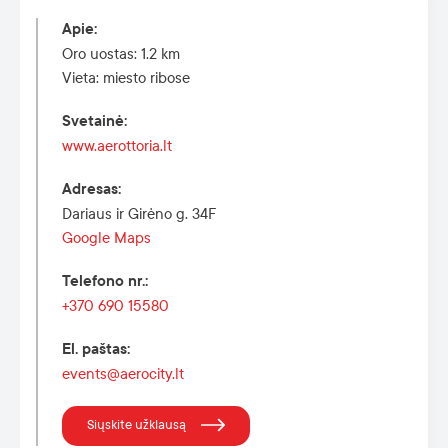
Apie
:
Oro uostas: 1.2 km
Vieta: miesto ribose
Svetainė
:
www.aerottoria.lt
Adresas
:
Dariaus ir Girėno g. 34F
Google Maps
Telefono nr.
:
+370 690 15580
El. paštas
:
events@aerocity.lt
Siųskite užklausą