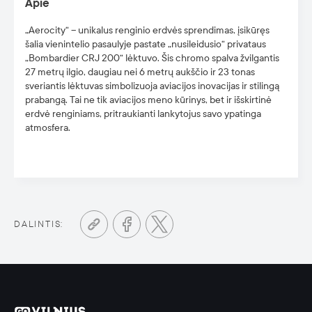
Apie
„Aerocity“ – unikalus renginio erdvės sprendimas, įsikūręs
šalia vienintelio pasaulyje pastate „nusileidusio“ privataus
„Bombardier CRJ 200“ lėktuvo. Šis chromo spalva žvilgantis
27 metrų ilgio, daugiau nei 6 metrų aukščio ir 23 tonas
sveriantis lėktuvas simbolizuoja aviacijos inovacijas ir stilingą
prabangą. Tai ne tik aviacijos meno kūrinys, bet ir išskirtinė
erdvė renginiams, pritraukianti lankytojus savo ypatinga
atmosfera.
DALINTIS: