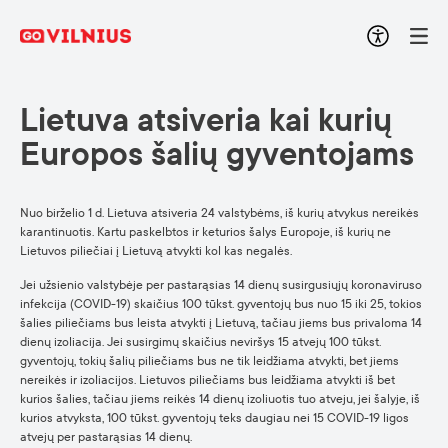
Lietuva atsiveria kai kurių
Europos šalių gyventojams
Nuo birželio 1 d. Lietuva atsiveria 24 valstybėms, iš kurių atvykus nereikės
karantinuotis. Kartu paskelbtos ir keturios šalys Europoje, iš kurių ne
Lietuvos piliečiai į Lietuvą atvykti kol kas negalės.
Jei užsienio valstybėje per pastarąsias 14 dienų susirgusiųjų koronaviruso
infekcija (COVID-19) skaičius 100 tūkst. gyventojų bus nuo 15 iki 25, tokios
šalies piliečiams bus leista atvykti į Lietuvą, tačiau jiems bus privaloma 14
dienų izoliacija. Jei susirgimų skaičius neviršys 15 atvejų 100 tūkst.
gyventojų, tokių šalių piliečiams bus ne tik leidžiama atvykti, bet jiems
nereikės ir izoliacijos. Lietuvos piliečiams bus leidžiama atvykti iš bet
kurios šalies, tačiau jiems reikės 14 dienų izoliuotis tuo atveju, jei šalyje, iš
kurios atvyksta, 100 tūkst. gyventojų teks daugiau nei 15 COVID-19 ligos
atvejų per pastarąsias 14 dienų.