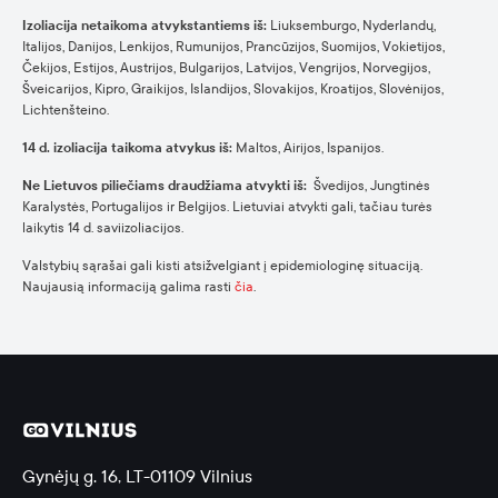
Izoliacija netaikoma atvykstantiems iš:
Liuksemburgo, Nyderlandų,
Italijos, Danijos, Lenkijos, Rumunijos, Prancūzijos, Suomijos, Vokietijos,
Čekijos, Estijos, Austrijos, Bulgarijos, Latvijos, Vengrijos, Norvegijos,
Šveicarijos, Kipro, Graikijos, Islandijos, Slovakijos, Kroatijos, Slovėnijos,
Lichtenšteino.
14 d. izoliacija taikoma atvykus iš:
Maltos, Airijos, Ispanijos.
Ne Lietuvos piliečiams draudžiama atvykti iš:
Švedijos, Jungtinės
Karalystės, Portugalijos ir Belgijos. Lietuviai atvykti gali, tačiau turės
laikytis 14 d. saviizoliacijos.
Valstybių sąrašai gali kisti atsižvelgiant į epidemiologinę situaciją.
Naujausią informaciją galima rasti
čia
.
Gynėjų g. 16, LT-01109 Vilnius