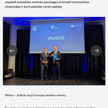
atspindi nuoseklias sostinės pastangas pritraukti tarptautines
investicijas ir kurti palankią verslo aplinką.
Vilnius – lyderis tarp Europos ateities miestų