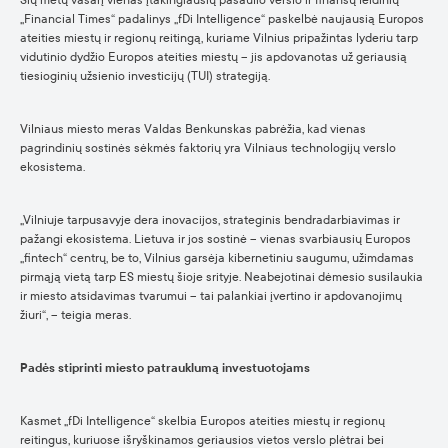
Šių metų vasarį vienas įtakingiausių pasaulio verslo ir finansų leidinių
„Financial Times“ padalinys „fDi Intelligence“ paskelbė naujausią Europos
ateities miestų ir regionų reitingą, kuriame Vilnius pripažintas lyderiu tarp
vidutinio dydžio Europos ateities miestų – jis apdovanotas už geriausią
tiesioginių užsienio investicijų (TUI) strategiją.
Vilniaus miesto meras Valdas Benkunskas pabrėžia, kad vienas
pagrindinių sostinės sėkmės faktorių yra Vilniaus technologijų verslo
ekosistema.
„Vilniuje tarpusavyje dera inovacijos, strateginis bendradarbiavimas ir
pažangi ekosistema. Lietuva ir jos sostinė – vienas svarbiausių Europos
„fintech“ centrų, be to, Vilnius garsėja kibernetiniu saugumu, užimdamas
pirmąją vietą tarp ES miestų šioje srityje. Neabejotinai dėmesio susilaukia
ir miesto atsidavimas tvarumui – tai palankiai įvertino ir apdovanojimų
žiuri“, – teigia meras.
Padės stiprinti miesto patrauklumą investuotojams
Kasmet „fDi Intelligence“ skelbia Europos ateities miestų ir regionų
reitingus, kuriuose išryškinamos geriausios vietos verslo plėtrai bei