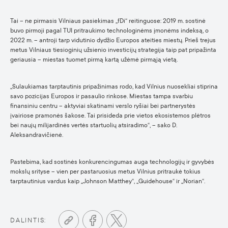
Tai – ne pirmasis Vilniaus pasiekimas „fDi“ reitinguose: 2019 m. sostinė
buvo pirmoji pagal TUI pritraukimo technologinėms įmonėms indeksą, o
2022 m. – antroji tarp vidutinio dydžio Europos ateities miestų. Prieš trejus
metus Vilniaus tiesioginių užsienio investicijų strategija taip pat pripažinta
geriausia – miestas tuomet pirmą kartą užėmė pirmąją vietą.
„Sulaukiamas tarptautinis pripažinimas rodo, kad Vilnius nuosekliai stiprina
savo pozicijas Europos ir pasaulio rinkose. Miestas tampa svarbiu
finansiniu centru – aktyviai skatinami verslo ryšiai bei partnerystės
įvairiose pramonės šakose. Tai prisideda prie vietos ekosistemos plėtros
bei naujų milijardinės vertės startuolių atsiradimo“, – sako D.
Aleksandravičienė.
Pastebima, kad sostinės konkurencingumas auga technologijų ir gyvybės
mokslų srityse – vien per pastaruosius metus Vilnius pritraukė tokius
tarptautinius vardus kaip „Johnson Matthey“, „Guidehouse“ ir „Norian“.
DALINTIS: