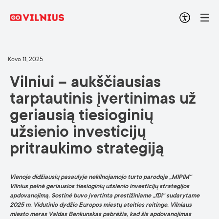
Kovo 11, 2025
Vilniui – aukščiausias
tarptautinis įvertinimas už
geriausią tiesioginių
užsienio investicijų
pritraukimo strategiją
Vienoje didžiausių pasaulyje nekilnojamojo turto parodoje „MIPIM“
Vilnius pelnė geriausios tiesioginių užsienio investicijų strategijos
apdovanojimą. Sostinė buvo įvertinta prestižiniame „fDi“ sudarytame
2025 m. Vidutinio dydžio Europos miestų ateities reitinge. Vilniaus
miesto meras Valdas Benkunskas pabrėžia, kad šis apdovanojimas