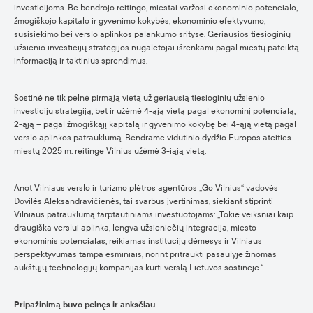
investicijoms. Be bendrojo reitingo, miestai varžosi ekonominio potencialo,
žmogiškojo kapitalo ir gyvenimo kokybės, ekonominio efektyvumo,
susisiekimo bei verslo aplinkos palankumo srityse. Geriausios tiesioginių
užsienio investicijų strategijos nugalėtojai išrenkami pagal miestų pateiktą
informaciją ir taktinius sprendimus.
Sostinė ne tik pelnė pirmąją vietą už geriausią tiesioginių užsienio
investicijų strategiją, bet ir užėmė 4-ąją vietą pagal ekonominį potencialą,
2-ąją – pagal žmogiškąjį kapitalą ir gyvenimo kokybę bei 4-ąją vietą pagal
verslo aplinkos patrauklumą. Bendrame vidutinio dydžio Europos ateities
miestų 2025 m. reitinge Vilnius užėmė 3-iąją vietą.
Anot Vilniaus verslo ir turizmo plėtros agentūros „Go Vilnius“ vadovės
Dovilės Aleksandravičienės, tai svarbus įvertinimas, siekiant stiprinti
Vilniaus patrauklumą tarptautiniams investuotojams: „Tokie veiksniai kaip
draugiška verslui aplinka, lengva užsieniečių integracija, miesto
ekonominis potencialas, reikiamas institucijų dėmesys ir Vilniaus
perspektyvumas tampa esminiais, norint pritraukti pasaulyje žinomas
aukštųjų technologijų kompanijas kurti verslą Lietuvos sostinėje.“
Pripažinimą buvo pelnęs ir anksčiau