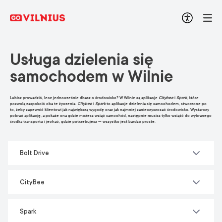
Usługa dzielenia się
samochodem w Wilnie
Lubisz prowadzić, lecz jednocześnie dbasz o środowisko? W Wilnie są aplikacje
Citybee
i
Spark
, które
pozwolą zaspokoić oba te życzenia.
Citybee
i
Spark
to aplikacje dzielenia się samochodem, stworzone po
to, żeby zapewnić klientowi jak największą wygodę oraz jak najmniej zanieczyszczać środowisko. Wystarczy
pobrać aplikację, a pokaże ona gdzie możesz wziąć samochód, następnie musisz tylko wsiąść do wybranego
środka transportu i jechać, gdzie potrzebujesz — wszystko jest bardzo proste.
Bolt Drive
CityBee
Spark