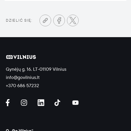
DZIELIĆ SIĘ:
Gynėjų g. 16, LT-01109 Vilnius
info@govilnius.lt
+370 686 57232
O „Go Vilnius“