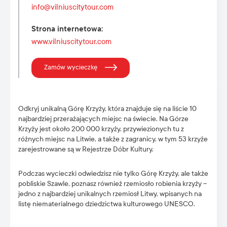
info@vilniuscitytour.com
Strona internetowa
:
www.vilniuscitytour.com
Zamów wycieczkę
Odkryj unikalną Górę Krzyży, która znajduje się na liście 10
najbardziej przerażających miejsc na świecie. Na Górze
Krzyży jest około 200 000 krzyży, przywiezionych tu z
różnych miejsc na Litwie, a także z zagranicy, w tym 53 krzyże
zarejestrowane są w Rejestrze Dóbr Kultury.
Podczas wycieczki odwiedzisz nie tylko Górę Krzyży, ale także
pobliskie Szawle, poznasz również rzemiosło robienia krzyży –
jedno z najbardziej unikalnych rzemiosł Litwy, wpisanych na
listę niematerialnego dziedzictwa kulturowego UNESCO.