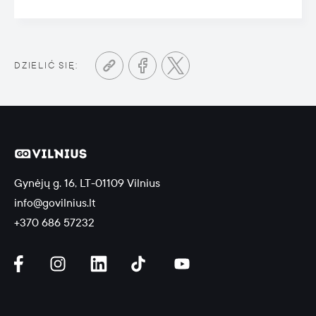
DZIELIĆ SIĘ:
Gynėjų g. 16, LT-01109 Vilnius
info@govilnius.lt
+370 686 57232