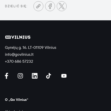
DZIELIĆ SIĘ:
Gynėjų g. 16, LT-01109 Vilnius
info@govilnius.lt
+370 686 57232
O „Go Vilnius“