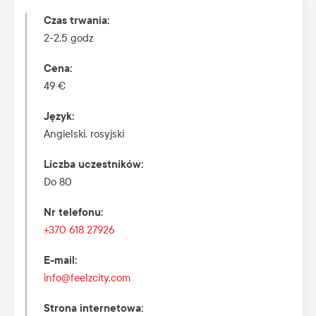
Czas trwania
:
2-2,5 godz
Cena
:
49 €
Język
:
Angielski, rosyjski
Liczba uczestników
:
Do 80
Nr telefonu
:
+370 618 27926
E-mail
:
info@feelzcity.com
Strona internetowa
: