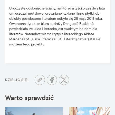
Uroczyste odsłonięcie ściany, na której artyści przez dwa lata
umieszczali metalowe, drewniane, szklane i inne płytki lub
obiekty poświęcone literatom odbyło się 28 maja 2011 roku.
Ówczesna dyrektor biura podróży Danguolė Butkienė
powiedziała, że ulica Literacka jest swoistym hołdem dla
literatów. Natomiast wiersz krytyka literackiego Aidasa
Marčėnas pt. „Ulica Literacka” (lit. „Literatų gatvė”) stał się
mottem tego projektu.
DZIELIĆ SIĘ:
Warto sprawdzić