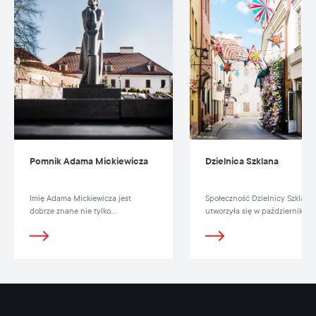
Pomnik Adama Mickiewicza
Dzielnica Szklana
Imię Adama Mickiewicza jest
Społeczność Dzielnicy Szklanej
dobrze znane nie tylko
utworzyła się w październiku 2
literaturoznawcom.
roku i objęła swym zasięgiem u
Stiklių,