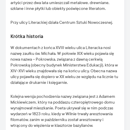
artyści przez dwa lata umieszczali metalowe, drewniane,
szklane i inne płytki lub obiekty poświęcone literatom.
Przy ulicy Literackiej działa Centrum Sztuki Nowoczesnej.
Krótka historia
W dokumentach z końca XVIII wieku ulica Literacka nosi
nazwę zaułku św. Michała. W połowie XIX wieku pojawia się
nowa nazwa – Pokrowska, związana z dawną cerkwią
Pokrowską (obecny budynek Ministerstwa Edukacji), która w
XIV–XVI wieku znajdowała się na końcu ulicy. Obecna nazwa
ulicy pojawiła się dopiero w XX wieku ze względu na licznie tu
działające drukarnie i księgarnie.
Kolejna wersja pochodzenia nazwy związana jest z Adamem
Mickiewiczem, który na poddaszu czteropiętrowego domu
wynajmował mieszkanie. Poeta ukrywał się w nim podczas
wydarzeń w 1823 roku, kiedy w Wilnie trwały aresztowania
filomatów, zanim w październiku został aresztowany i
wtrącony do więzienia w klasztorze bazylianów.