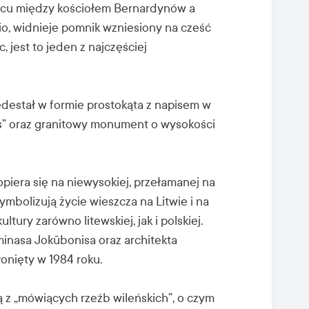
lacu między kościołem Bernardynów a
nio, widnieje pomnik wzniesiony na cześć
 jest to jeden z najczęściej
destał w formie prostokąta z napisem w
s” oraz granitowy monument o wysokości
iera się na niewysokiej, przełamanej na
mbolizują życie wieszcza na Litwie i na
tury zarówno litewskiej, jak i polskiej.
minasa Jokūbonisa oraz architekta
onięty w 1984 roku.
 z „mówiących rzeźb wileńskich”, o czym