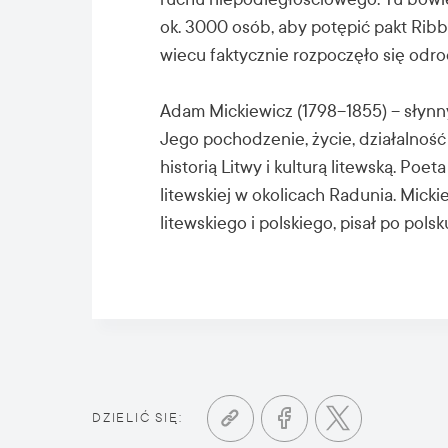
ok. 3000 osób, aby potępić pakt Ri
wiecu faktycznie rozpoczęło się odro
Adam Mickiewicz (1798–1855) – słynny
Jego pochodzenie, życie, działalność 
historią Litwy i kulturą litewską. Poet
litewskiej w okolicach Radunia. Mick
litewskiego i polskiego, pisał po pols
DZIELIĆ SIĘ: