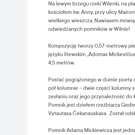
Na lewym brzegu rzeki Wilenki, na p
kościołem św. Anny, przy ulicy Mairo
wielkiego wieszcza. Nawiasem mówiąc,
odwiedzanych pomników w Wilnie!
Kompozycję tworzy 0,57-metrowy pie
języku litewskim „Adomas Mickevičiu
4,5 metrów.
Postać pogrążonego w dumie poety op
pół kolumnie – dwie części kolumny sy
zesłaniu oraz jego przynależność do kul
Pomnik jest dziełem rzeźbiarza Gedi
Vytautasa Čekanauskasa. Został odsł
Pomnik Adama Mickiewicza jest jedną