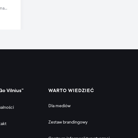
 na
Go Vilnius“
WARTO WIEDZIEĆ
Dla mediów
alności
Zestaw brandingowy
takt