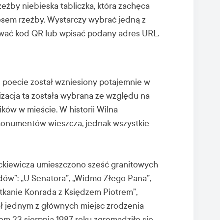
źby niebieska tabliczka, która zachęca
osem rzeźby. Wystarczy wybrać jedną z
ować kod QR lub wpisać podany adres URL.
 poecie został wzniesiony potajemnie w
lizacja ta została wybrana ze względu na
ów w mieście. W historii Wilna
monumentów wieszcza, jednak wszystkie
ckiewicza umieszczono sześć granitowych
dów”: „U Senatora”, „Widmo Złego Pana”,
tkanie Konrada z Księdzem Piotrem”,
ał jednym z głównych miejsc zrodzenia
m 23 sierpnia 1987 roku zgromadziło się