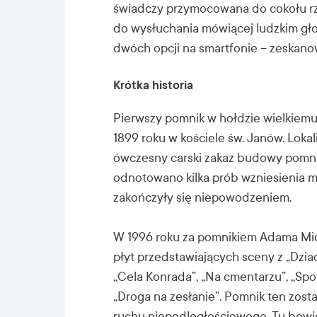
świadczy przymocowana do cokołu rze
do wysłuchania mówiącej ludzkim gł
dwóch opcji na smartfonie – zeskan
Krótka historia
Pierwszy pomnik w hołdzie wielkiemu
1899 roku w kościele św. Janów. Loka
ówczesny carski zakaz budowy pomnik
odnotowano kilka prób wzniesienia 
zakończyły się niepowodzeniem.
W 1996 roku za pomnikiem Adama Mi
płyt przedstawiających sceny z „Dzia
„Cela Konrada”, „Na cmentarzu”, „Spo
„Droga na zesłanie”. Pomnik ten zost
ruchu niepodległościowego. Tu bowie