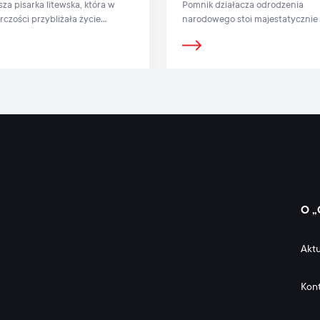
sza pisarka litewska, która w
Pomnik działacza odrodzenia
rczości przybliżała życie
narodowego stoi majestatycznie
e kobiety
placu Vincasa Kudirki.
O „
Aktu
Kon