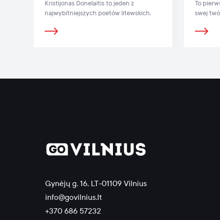
Kristijonas Donelaitis to jeden z
To pierw
najwybitniejszych poetów litewskich.
swej twó
codzienn
Gynėjų g. 16, LT-01109 Vilnius
info@govilnius.lt
+370 686 57232