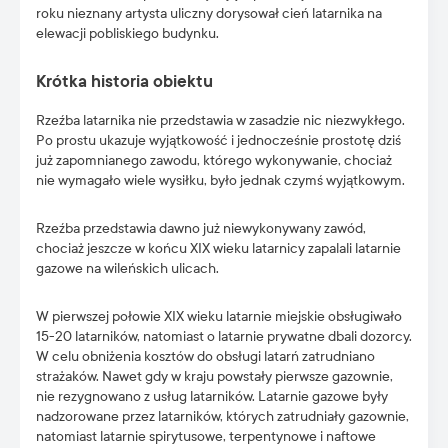
roku nieznany artysta uliczny dorysował cień latarnika na
elewacji pobliskiego budynku.
Krótka historia obiektu
Rzeźba latarnika nie przedstawia w zasadzie nic niezwykłego.
Po prostu ukazuje wyjątkowość i jednocześnie prostotę dziś
już zapomnianego zawodu, którego wykonywanie, chociaż
nie wymagało wiele wysiłku, było jednak czymś wyjątkowym.
Rzeźba przedstawia dawno już niewykonywany zawód,
chociaż jeszcze w końcu XIX wieku latarnicy zapalali latarnie
gazowe na wileńskich ulicach.
W pierwszej połowie XIX wieku latarnie miejskie obsługiwało
15-20 latarników, natomiast o latarnie prywatne dbali dozorcy.
W celu obniżenia kosztów do obsługi latarń zatrudniano
strażaków. Nawet gdy w kraju powstały pierwsze gazownie,
nie rezygnowano z usług latarników. Latarnie gazowe były
nadzorowane przez latarników, których zatrudniały gazownie,
natomiast latarnie spirytusowe, terpentynowe i naftowe