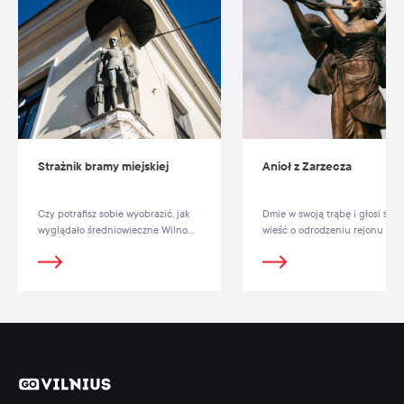
Strażnik bramy miejskiej
Anioł z Zarzecza
Czy potrafisz sobie wyobrazić, jak
Dmie w swoją trąbę i głosi świa
wyglądało średniowieczne Wilno
wieść o odrodzeniu rejonu Zar
otoczone murem obronnym?
oraz wolności twórczej.