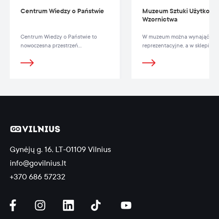
Centrum Wiedzy o Państwie
Muzeum Sztuki Użytkowej
Wzornictwa
Centrum Wiedzy o Państwie to
W muzeum można wynająć sal
nowoczesna przestrzeń
reprezentacyjne, a w sklepiku 
edukacyjna, w której szczegółowo
oryginalne pamiątki i kopie dzi
przedstawiono, w jaki sposób
sztuki.
funkcjonuje państwo i jak w
tworzeniu demokratycznego
państwa i zarządzaniu nim biorą
udział jego obywatele.
Gynėjų g. 16, LT-01109 Vilnius
info@govilnius.lt
+370 686 57232