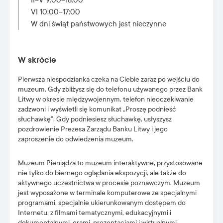
II–V 9:00–18:00
VI 10:00–17:00
W dni świąt państwowych jest nieczynne
W skrócie
Pierwsza niespodzianka czeka na Ciebie zaraz po wejściu do
muzeum. Gdy zbliżysz się do telefonu używanego przez Bank
Litwy w okresie międzywojennym, telefon nieoczekiwanie
zadzwoni i wyświetli się komunikat „Proszę podnieść
słuchawkę”. Gdy podniesiesz słuchawkę, usłyszysz
pozdrowienie Prezesa Zarządu Banku Litwy i jego
zaproszenie do odwiedzenia muzeum.
Muzeum Pieniądza to muzeum interaktywne, przystosowane
nie tylko do biernego oglądania ekspozycji, ale także do
aktywnego uczestnictwa w procesie poznawczym. Muzeum
jest wyposażone w terminale komputerowe ze specjalnymi
programami, specjalnie ukierunkowanym dostępem do
Internetu, z filmami tematycznymi, edukacyjnymi i
dokumentalnymi, grami, prezentacjami i wirtualnymi