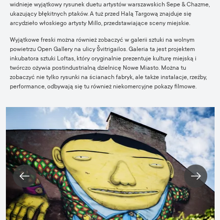
widnieje wyjątkowy rysunek duetu artystów warszawskich Sepe & Chazme,
ukazujący błękitnych ptaków. A tuż przed Halą Targową znajduje się
arcydzieło włoskiego artysty Millo, przedstawiające sceny miejskie.
Wyjątkowe freski można również zobaczyć w galerii sztuki na wolnym
powietrzu
Open Gallery
na ulicy Švitrigailos. Galeria ta jest projektem
inkubatora sztuki Loftas, który oryginalnie prezentuje kulturę miejską i
twórczo ożywia postindustrialną dzielnicę Nowe Miasto. Można tu
zobaczyć nie tylko rysunki na ścianach fabryk, ale także instalacje, rzeźby,
performance, odbywają się tu również niekomercyjne pokazy filmowe.