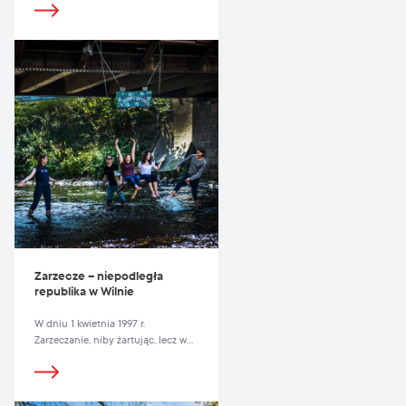
Zarzecze – niepodległa
republika w Wilnie
W dniu 1 kwietnia 1997 r.
Zarzeczanie, niby żartując, lecz w
rzeczywistości poważnie
podchodząc do sprawy, ogłosili
niepodległość.