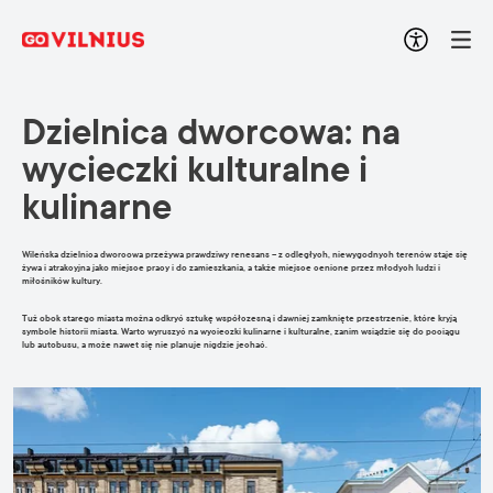
Dzielnica dworcowa: na
wycieczki kulturalne i
kulinarne
Wileńska dzielnica dworcowa przeżywa prawdziwy renesans – z odległych, niewygodnych terenów staje się
żywa i atrakcyjna jako miejsce pracy i do zamieszkania, a także miejsce cenione przez młodych ludzi i
miłośników kultury.
Tuż obok starego miasta można odkryć sztukę współczesną i dawniej zamknięte przestrzenie, które kryją
symbole historii miasta. Warto wyruszyć na wycieczki kulinarne i kulturalne, zanim wsiądzie się do pociągu
lub autobusu, a może nawet się nie planuje nigdzie jechać.