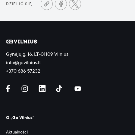
DZIELIĆ SIĘ:
Gynėjų g. 16, LT-01109 Vilnius
info@govilnius.lt
+370 686 57232
O „Go Vilnius“
Aktualności