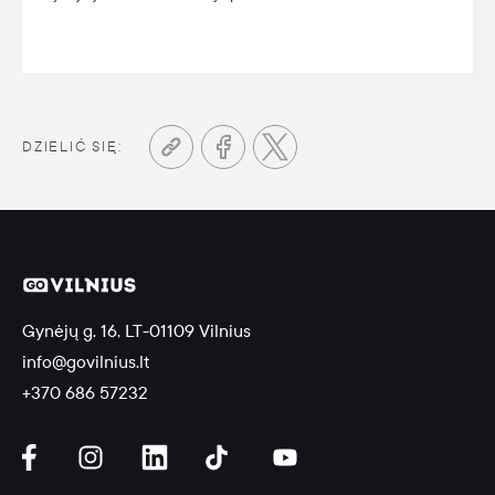
DZIELIĆ SIĘ:
Gynėjų g. 16, LT-01109 Vilnius
info@govilnius.lt
+370 686 57232