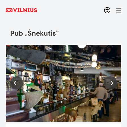
Pub „Šnekutis”