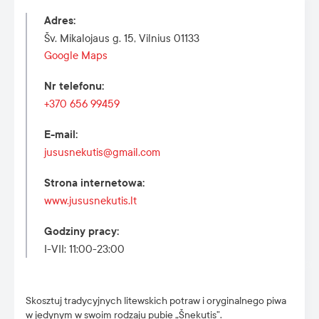
Adres
:
Šv. Mikalojaus g. 15, Vilnius 01133
Google Maps
Nr telefonu
:
+370 656 99459
E-mail
:
jususnekutis@gmail.com
Strona internetowa
:
www.jususnekutis.lt
Godziny pracy
:
I-VII: 11:00-23:00
Skosztuj tradycyjnych litewskich potraw i oryginalnego piwa
w jedynym w swoim rodzaju pubie „Šnekutis”.