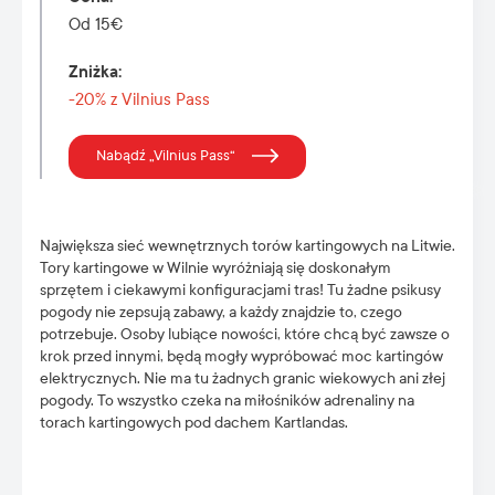
Od 15€
Zniżka
:
-20% z Vilnius Pass
Nabądź „Vilnius Pass“
Największa sieć wewnętrznych torów kartingowych na Litwie.
Tory kartingowe w Wilnie wyróżniają się doskonałym
sprzętem i ciekawymi konfiguracjami tras! Tu żadne psikusy
pogody nie zepsują zabawy, a każdy znajdzie to, czego
potrzebuje. Osoby lubiące nowości, które chcą być zawsze o
krok przed innymi, będą mogły wypróbować moc kartingów
elektrycznych. Nie ma tu żadnych granic wiekowych ani złej
pogody. To wszystko czeka na miłośników adrenaliny na
torach kartingowych pod dachem Kartlandas.