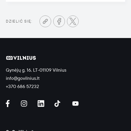
DZIELIĆ SIĘ:
Gynėjų g. 16, LT-01109 Vilnius
info@govilnius.lt
+370 686 57232