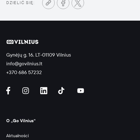
DZIELIĆ SIĘ:
Gynėjų g. 16, LT-01109 Vilnius
info@govilnius.lt
+370 686 57232
O „Go Vilnius“
Aktualności