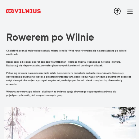
Rowerem po Wilnie
Chciałbyś poznać malownicze zakątki miasta i okolic? Weź rower i wybierz się na przejażdżkę po Wilnie i
okolicach.
Rozpocznij od jednej z pereł dziedzictwa UNESCO – Starego Miasta. Poznaj jego historię i kulturę.
Rozkoszuj się niepowtarzalną atmosferą barokowych kamienic i urokliwych uliczek.
Pokuś się również na mniej przetarte szlaki turystyczne w miejskich parkach regionalnych. Ciesz się i
doświadczaj powiewu wolności, a przystanki urządzaj tam, gdzie oddychając świeżym powietrzem będziesz
mógł cieszyć oko majestatycznymi wzgórzami, rozłożystymi lasami i nieskażoną ludzką obecnością
przyrodą.
Wyprawa rowerowa po Wilnie i okolicach to świetna opcja aktywnego odpoczynku zarówno dla
pojedynczych osób, jak i zorganizowanych grup.