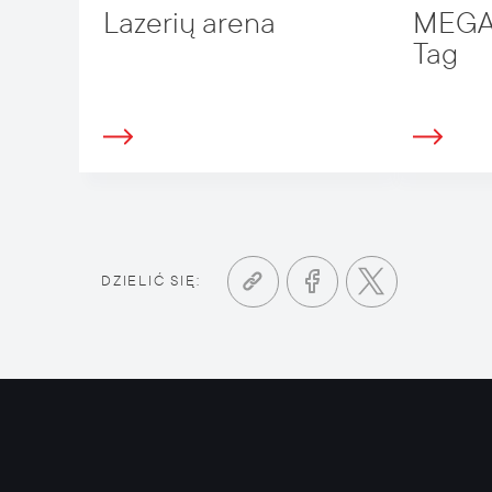
Lazerių arena
MEGA
Tag
DZIELIĆ SIĘ: