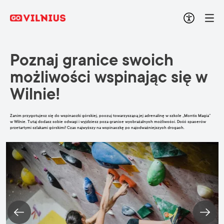
Poznaj granice swoich
możliwości wspinając się w
Wilnie!
Zanim przygotujesz się do wspinaczki górskiej, poczuj towarzyszącą jej adrenalinę w szkole „Montis Magia”
w Wilnie. Tutaj dodasz sobie odwagi i wyjdziesz poza granice wyobrażalnych możliwości. Dość spacerów
przetartymi szlakami górskimi! Czas najwyższy na wspinaczkę po najodważniejszych drogach.