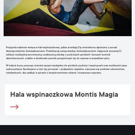
Przygoda nabierze tempa w hali wspinaczkowej, gdzie powitają Cię instruktorzy alpinizmu z ponad
dziesięcioletnim doświadczeniem. Podzielą się swoją wiedzą i doświadczeniem. Zajęcia te pozwolą Ci
zdobyć niezbędną teoretyczną i praktyczną wiedzę o podróżach górskich i kursach technik
alpinistycznych, a także w doskonały sposób przygotować się do wypraw w prawdziwe góry.
W trakcie kursu poznasz również sprzęt niezbędny do górskich podróży i wspinaczek oraz możliwości jego
wykorzystania. Spróbujesz w nim się poruszać – podjazdów i zjazdów, nauczysz się podstaw ratownictwa,
niezbędnych, aby zadbać w górach o bezpieczeństwo własne i towarzyszy wyprawy.
Hala wspinaczkowa Montis Magia