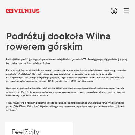
Podróżuj dookoła Wilna
rowerem górskim
Poznaj Wilno pedałując wygodnym rowerem miejskim lub górskim MTB. Przeżyj przygodę, podziwiając przy
tym najbardziej zielone szlaki w okolicy.
Po to jednak, by podróż mijała sprawnie i przyjemnie, warto wybrać odpowiedzialnego dostawcę rowerów
górskich – „Velotakas”, który jako pierwszy swą działalność rozpoczął od promocji roweru jako
ekologicznego i zdrowego miejskiego pojazdu, a tym samym rozrywkę dla mieszkańców i gości Wilna. Do
przejażdżki wybieraj rowery miejskie TREK, górskie Scott MTB i ich akcesoria.
Wyprawy indywidualne i wycieczki dla gości Wilna z profesjonalnymi przewodnikami rowerowymi oferuje
również „FeelZcity”. Regularnie odnawiane szlaki wypraw rowerowych pozwalają za każdym razem inaczej
doświadczyć i poznać Wilno i okolice.
Trasy rowerowe o różnym poziomie i złożoności możesz także pokonać wynajmując rowery dostarczane
przez „Bike&Tours Velotakas”. Wycieczki i wyprawy rowerowe organizowane są w centrum miasta, jak też
okolicach.
FeelZcity