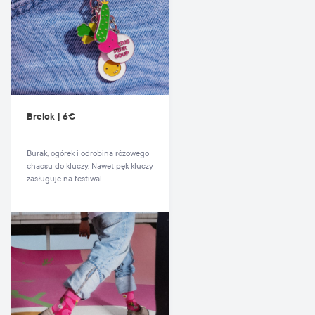
Brelok | 6€
Burak, ogórek i odrobina różowego
chaosu do kluczy. Nawet pęk kluczy
zasługuje na festiwal.