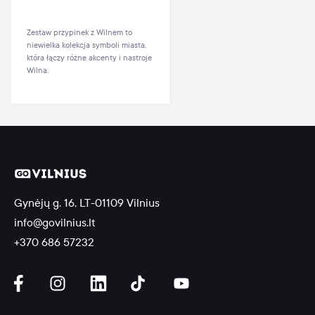
Zestaw przypinek z Wilnem to
niewielka kolekcja symboli miasta,
która łączy różne akcenty i nastroje
Wilna.
Gynėjų g. 16, LT-01109 Vilnius
info@govilnius.lt
+370 686 57232