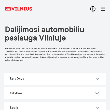
Dalijimosi automobiliu
paslauga Vilniuje
Mėgstate vairuoti, bet kartu rūpinatės aplinka? Vilniuje yra programėlės
Citybee
ir
Spark
, leisiančios
patenkinti abu šiuos pageidavimus.
Citybee
ir
Spark
yra dalijimosi automobiliu programėlės, sukurtos tam,
kad klientui būtų kuo patogiau ir kuo mažiau būtų teršiama aplinka. Tereikia atsisiųsti programėlę ir ji parodys,
kur galite pasiimti automobilį, tuomet lieka sėsti į pasirinktą transporto priemonę ir važiuoti, kur jums reikia –
viskas labai paprasta.
Bolt Drive
CityBee
Spark