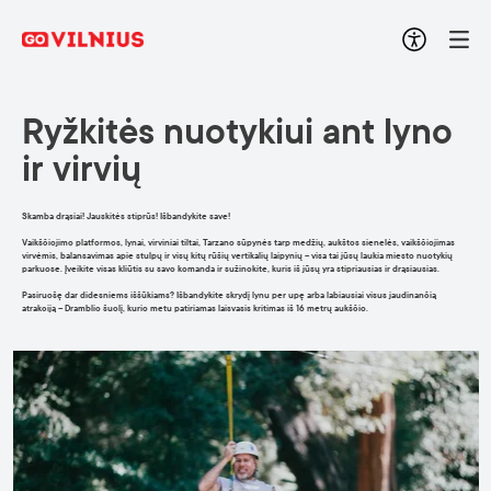
Ryžkitės nuotykiui ant lyno
ir virvių
Skamba drąsiai! Jauskitės stiprūs! Išbandykite save!
Vaikščiojimo platformos, lynai, virviniai tiltai, Tarzano sūpynės tarp medžių, aukštos sienelės, vaikščiojimas
virvėmis, balansavimas apie stulpų ir visų kitų rūšių vertikalių laipynių – visa tai jūsų laukia miesto nuotykių
parkuose. Įveikite visas kliūtis su savo komanda ir sužinokite, kuris iš jūsų yra stipriausias ir drąsiausias.
Pasiruošę dar didesniems iššūkiams? Išbandykite skrydį lynu per upę arba labiausiai visus jaudinančią
atrakciją – Dramblio šuolį, kurio metu patiriamas laisvasis kritimas iš 16 metrų aukščio.