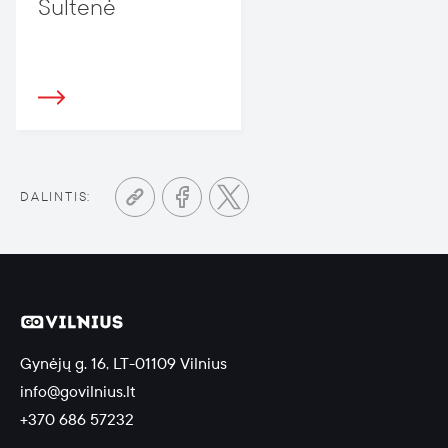
Sultenė
DALINTIS:
Gynėjų g. 16, LT-01109 Vilnius
info@govilnius.lt
+370 686 57232