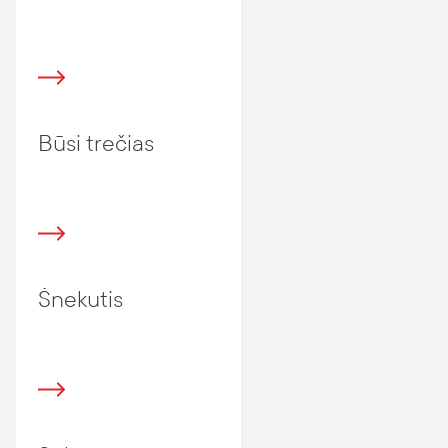
Būsi trečias
Šnekutis