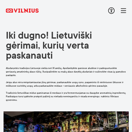
Iki dugno! Lietuviški
gėrimai, kurių verta
paskanauti
Aludarystės tradicijos Lietuvoje siekia net XI amžių. Apsilankykite garsiose aludėse ir padegustuokite
geriausių amatininkų alaus rūšių. Susipažinkite su mažų alaus daryklų aludariais ir sužinokite visas jų gamybos
paslaptis.
Jeigu alus nėra mėgstamiausias jūsų gėrimas, paskanaukite uogų vyno, pagaminto iš vietiniuose ūkiuose ir
miškuose surinktų uogų; arba paskanaukite midaus – seniausio alkoholinio gėrimo pasaulyje.
Tradicinis lietuviškas midus gaminamas iš medaus ir yra fermentuojamas su daugybe aromatinių ingredientų.
Pasibaigus turui galėsite pratęsti pažintį su niekada nemiegančiu ir visada energingu naktiniu Vilniaus
gyvenimu.