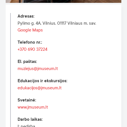
Adresas
:
Pylimo g. 4A, Vilnius, 01117 Vilniaus m. sav.
Google Maps
Telefono nr.
:
+370 690 37224
El. paštas
:
muziejus@jmuseum.lt
Edukacijos ir ekskursijos
:
edukacijos@jmuseum.lt
Svetainė
:
www.jmuseum.lt
Darbo laikas
:
I: nedirba