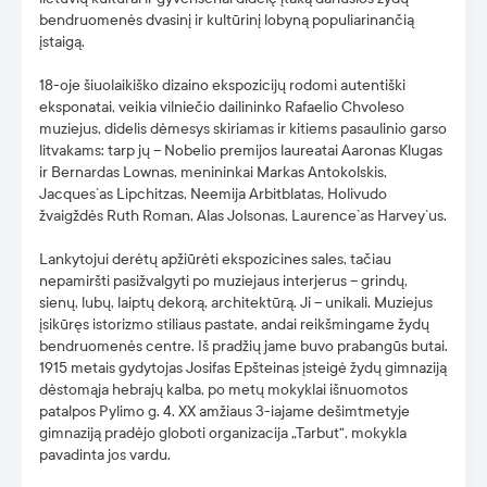
bendruomenės dvasinį ir kultūrinį lobyną populiarinančią
įstaigą.
18-oje šiuolaikiško dizaino ekspozicijų rodomi autentiški
eksponatai, veikia vilniečio dailininko Rafaelio Chvoleso
muziejus, didelis dėmesys skiriamas ir kitiems pasaulinio garso
litvakams: tarp jų – Nobelio premijos laureatai Aaronas Klugas
ir Bernardas Lownas, menininkai Markas Antokolskis,
Jacques`as Lipchitzas, Neemija Arbitblatas, Holivudo
žvaigždės Ruth Roman, Alas Jolsonas, Laurence`as Harvey`us.
Lankytojui derėtų apžiūrėti ekspozicines sales, tačiau
nepamiršti pasižvalgyti po muziejaus interjerus – grindų,
sienų, lubų, laiptų dekorą, architektūrą. Ji – unikali. Muziejus
įsikūręs istorizmo stiliaus pastate, andai reikšmingame žydų
bendruomenės centre. Iš pradžių jame buvo prabangūs butai.
1915 metais gydytojas Josifas Epšteinas įsteigė žydų gimnaziją
dėstomąja hebrajų kalba, po metų mokyklai išnuomotos
patalpos Pylimo g. 4. XX amžiaus 3-iajame dešimtmetyje
gimnaziją pradėjo globoti organizacija „Tarbut“, mokykla
pavadinta jos vardu.