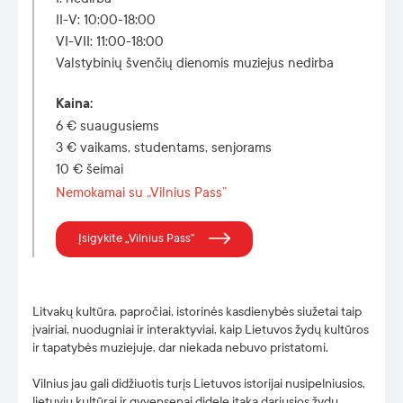
II-V: 10:00-18:00
VI-VII: 11:00-18:00
Valstybinių švenčių dienomis muziejus nedirba
Kaina
:
6 € suaugusiems
3 € vaikams, studentams, senjorams
10 € šeimai
Nemokamai su „Vilnius Pass”
Įsigykite „Vilnius Pass”
Litvakų kultūra, papročiai, istorinės kasdienybės siužetai taip
įvairiai, nuodugniai ir interaktyviai, kaip Lietuvos žydų kultūros
ir tapatybės muziejuje, dar niekada nebuvo pristatomi.
Vilnius jau gali didžiuotis turįs Lietuvos istorijai nusipelniusios,
lietuvių kultūrai ir gyvensenai didelę įtaką dariusios žydų