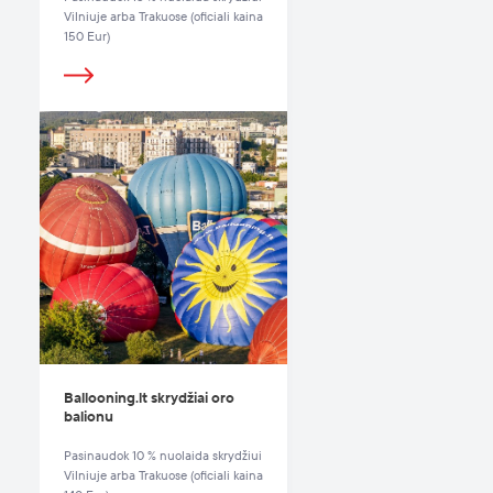
Vilniuje arba Trakuose (oficiali kaina
150 Eur)
Ballooning.lt skrydžiai oro
balionu
Pasinaudok 10 % nuolaida skrydžiui
Vilniuje arba Trakuose (oficiali kaina