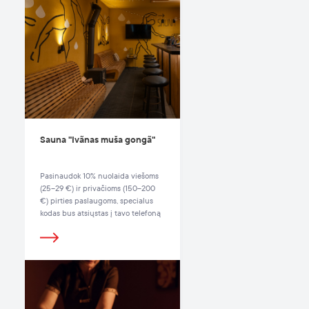
Sauna "Ivãnas muša gongã"
Pasinaudok 10% nuolaida viešoms
(25–29 €) ir privačioms (150–200
€) pirties paslaugoms, specialus
kodas bus atsiųstas į tavo telefoną