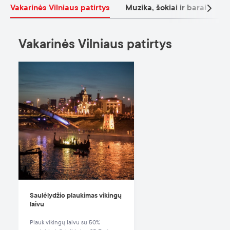
Vakarinės Vilniaus patirtys
Muzika, šokiai ir barai
Na
Vakarinės Vilniaus patirtys
Saulėlydžio plaukimas vikingų
laivu
Plauk vikingų laivu su 50%