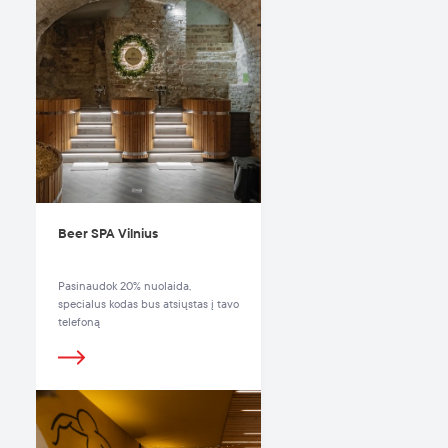
Beer SPA Vilnius
Pasinaudok 20% nuolaida,
specialus kodas bus atsiųstas į tavo
telefoną