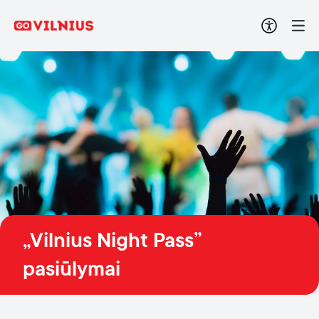
„Vilnius Night Pass”
pasiūlymai