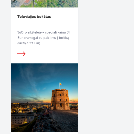
Televizijos bokštas
36Oro aikštelėje – speciali kaina 31
Eur pramogai su pakilimu į bokštą
(vietoje 33 Eur)