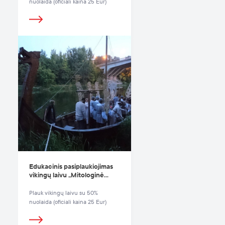
nuolaida (oficiali kaina 25 Eur)
Edukacinis pasiplaukiojimas
vikingų laivu „Mitologinė
Neris“
Plauk vikingų laivu su 50%
nuolaida (oficiali kaina 25 Eur)