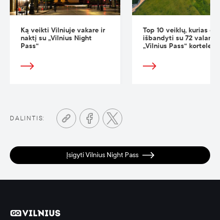
Ką veikti Vilniuje vakare ir
Top 10 veiklų, kurias gal
naktį su „Vilnius Night
išbandyti su 72 valand
Pass“
„Vilnius Pass“ kortele
DALINTIS:
Įsigyti Vilnius Night Pass