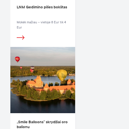
LNM Gedimino pilies bokštas
Mokėk mažiau – vietoje 8 Eur tik 4
Eur
„Smile Balloons“ skrydžiai oro
balionu