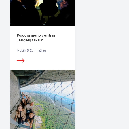
Pojūčių meno centras
,,Angelų takais"
Mokėk 5 Eur mažiau