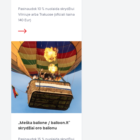
Pasinaudok 10 % nuolaida skrydžiui
Vilniuje arba Trakuose (oficiali kaina
140 Eur)
„Meška balione / balloon.lt“
skrydžiai oro balionu
Pasinaudok 15 % nuolaida skrydžiui