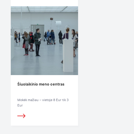
Šiuolaikinio meno centras
Mokėk mažiau – vietoje 8 Eur tik 3
Eur