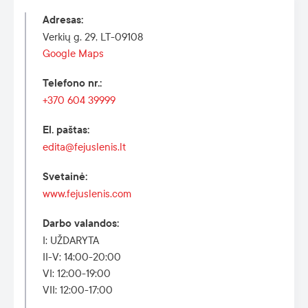
Adresas
:
Verkių g. 29, LT-09108
Google Maps
Telefono nr.
:
+370 604 39999
El. paštas
:
edita@fejuslenis.lt
Svetainė
:
www.fejuslenis.com
Darbo valandos
:
I: UŽDARYTA
II-V: 14:00-20:00
VI: 12:00-19:00
VII: 12:00-17:00