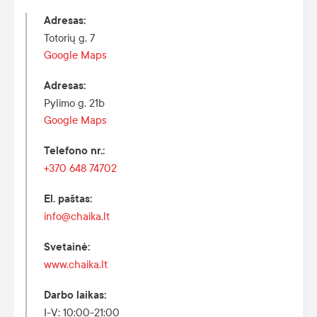
Adresas
:
Totorių g. 7
Google Maps
Adresas
:
Pylimo g. 21b
Google Maps
Telefono nr.
:
+370 648 74702
El. paštas
:
info@chaika.lt
Svetainė
:
www.chaika.lt
Darbo laikas
:
I-V: 10:00-21:00