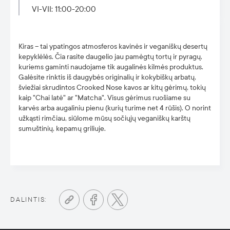
VI-VII: 11:00-20:00
Kiras – tai ypatingos atmosferos kavinės ir veganiškų desertų
kepyklėlės. Čia rasite daugelio jau pamėgtų tortų ir pyragų,
kuriems gaminti naudojame tik augalinės kilmės produktus.
Galėsite rinktis iš daugybės originalių ir kokybiškų arbatų,
šviežiai skrudintos Crooked Nose kavos ar kitų gėrimų, tokių
kaip "Chai latė" ar "Matcha". Visus gėrimus ruošiame su
karvės arba augaliniu pienu (kurių turime net 4 rūšis). O norint
užkąsti rimčiau, siūlome mūsų sočiųjų veganiškų karštų
sumuštinių, kepamų griliuje.
DALINTIS: