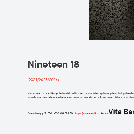
Nineteen 18
(2024/2025/2026)
Istoriniame pastate įsikūręs industrinio stiliaus restoranas kviečia prisėsti prie stalo ir paben
Ingredientai patiekalams atkeliauja atvežtais iš vietinio ūkio ar Lietuvos miškų. Vakarienė neabe
Vita Ba
Dominikonų g. 11 Tel.: +370 608 08 950
https://nineteen18.lt
Šefas -