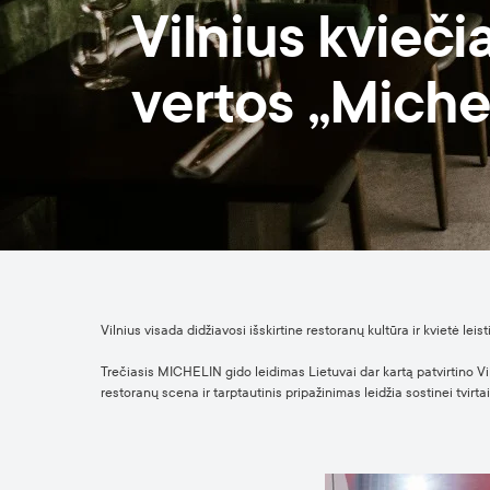
Vilnius kvieči
vertos „Miche
Vilnius visada didžiavosi išskirtine restoranų kultūra ir kvietė le
Trečiasis MICHELIN gido leidimas Lietuvai dar kartą patvirtino Vil
restoranų scena ir tarptautinis pripažinimas leidžia sostinei tvirta