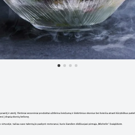
raeitį ir ateitį. Vietiniai sezoniniai produktai užtikrina šviežumą ir išskirtinius skonius bei kviečia atrasti kūrybiškus pati
si į drąsią skonių kelionę.
rtuvėje, tačiau savo talentą jis paskyrė restoranui, kuris šiandien didžiuojasi pirmąja „Michelin“ žvaigždute.