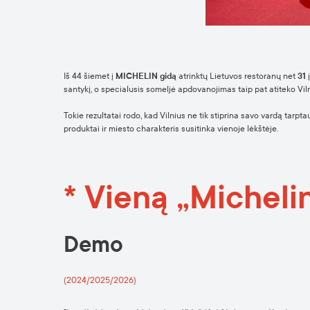
Iš 44 šiemet į
MICHELIN gidą
atrinktų Lietuvos restoranų net
31
į
santykį, o specialusis someljė apdovanojimas taip pat atiteko Vil
Tokie rezultatai rodo, kad Vilnius ne tik stiprina savo vardą tarpta
produktai ir miesto charakteris susitinka vienoje lėkštėje.
* Vieną „Micheli
Demo
(2024/2025/2026)