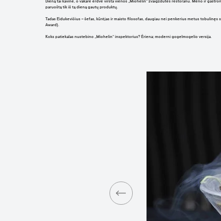
Dieną tai kavinė, o vakare erdvė virsta vienos „Michelin“ žvaigždutės restoranu. Meno ir gastronomi
paruoštą tik iš tą dieną gautų produktų.
Tadas Eidukevičius
– šefas, kūrėjas ir maisto filosofas, daugiau nei penkerius metus tobulinęs sa
Award).
Koks patiekalas nustebino „Michelin“ inspektorius?
Ėriena; moderni gogelmogelio versija.