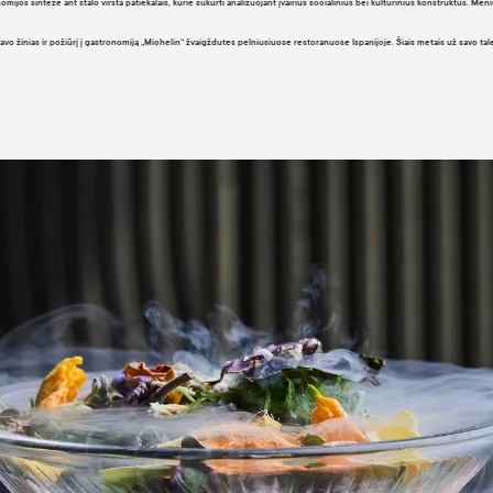
jos sintezė ant stalo virsta patiekalais, kurie sukurti analizuojant įvairius socialinius bei kultūrinius konstruktus. Meniu
vo žinias ir požiūrį į gastronomiją „Michelin“ žvaigždutes pelniusiuose restoranuose Ispanijoje. Šiais metais už savo talen