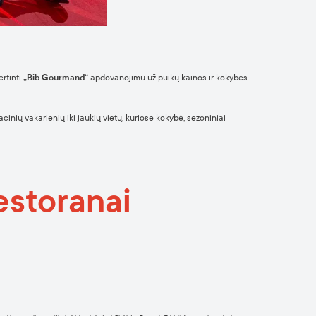
ertinti
„Bib Gourmand“
apdovanojimu už puikų kainos ir kokybės
acinių vakarienių iki jaukių vietų, kuriose kokybė, sezoniniai
estoranai