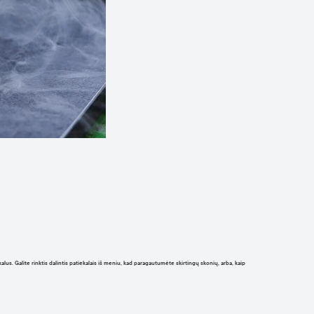
ekalus. Galite rinktis dalintis patiekalais iš meniu, kad paragautumėte skirtingų skonių, arba, kaip