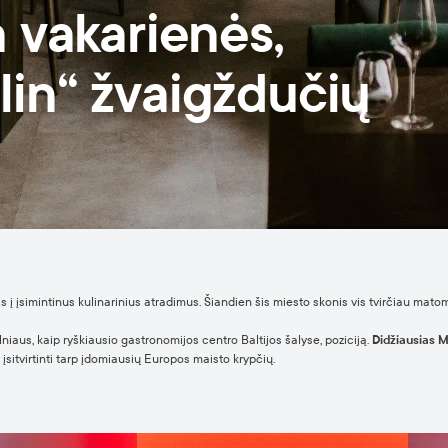
a vakarienės,
lin“ žvaigždučių
istis į įsimintinus kulinarinius atradimus. Šiandien šis miesto skonis vis tvirčiau m
niaus, kaip ryškiausio gastronomijos centro Baltijos šalyse, poziciją.
Didžiausias M
i įsitvirtinti tarp įdomiausių Europos maisto krypčių.