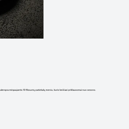
ms palengva mėgaujantis 10 fiksuotų patiekalų meniu, kuris keičiasi priklausomai nuo sezono.