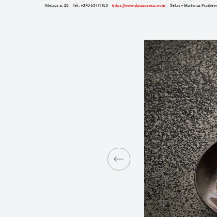
Vilniaus g. 28 Tel.: +370 631 11 153
https://www.dziaugsmas.com
Šefas – Martynas Praškevi