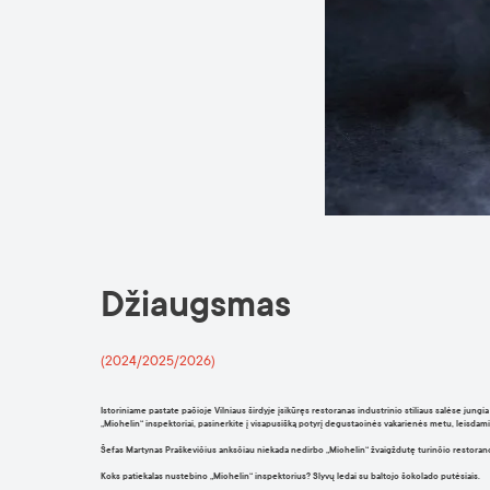
Džiaugsmas
(2024/2025/2026)
Istoriniame pastate pačioje Vilniaus širdyje įsikūręs restoranas industrinio stiliaus salėse jungia p
„Michelin“ inspektoriai, pasinerkite į visapusišką potyrį degustacinės vakarienės metu, leisdamie
Šefas Martynas Praškevičius anksčiau niekada nedirbo „Michelin“ žvaigždutę turinčio restorano vi
Koks patiekalas nustebino „Michelin“ inspektorius?
Slyvų ledai su baltojo šokolado putėsiais.