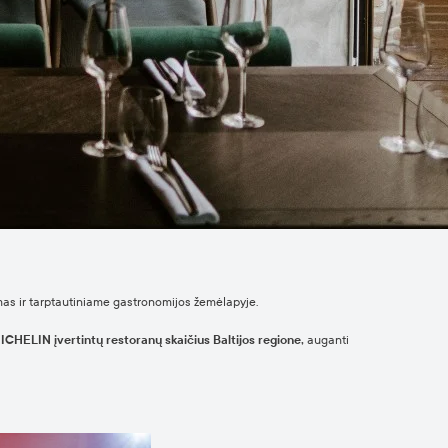
atomas ir tarptautiniame gastronomijos žemėlapyje.
ICHELIN įvertintų restoranų skaičius Baltijos regione,
auganti