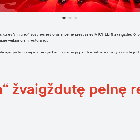
sikūręs Vilniuje.
4
sostinės restoranai pelnė prestižines
MICHELIN žvaigždes
,
6
įv
niuje veikiančiam restoranui.
utinėje gastronomijos scenoje, bet ir kviečia ją patirti iš arti - nuo kūrybiškų degust
n“ žvaigždutę pelnę r