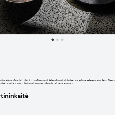
drauti su virtuvės šefu bei žvilgtelėti į ruošiamus patiekalus arba pasirinkti privatesnę aplinką. Vakaras prasideda svečia
jotinai provokuos, nustebins ir pradžiugins tiek skoniais, tiek ramia atmosfera.
rtininkaitė