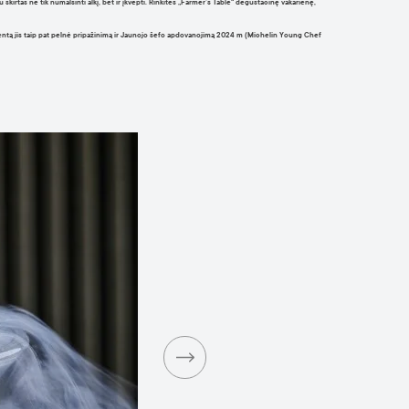
 skirtas ne tik numalšinti alkį, bet ir įkvėpti. Rinkitės „Farmer’s Table“ degustacinę vakarienę,
tą jis taip pat pelnė pripažinimą ir
Jaunojo šefo apdovanojimą 2024 m
(Michelin Young Chef