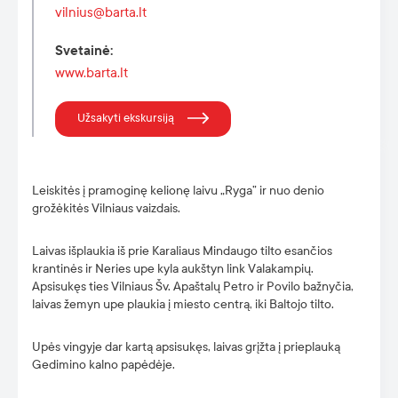
vilnius@barta.lt
Svetainė
:
www.barta.lt
Užsakyti ekskursiją
Leiskitės į pramoginę kelionę laivu „Ryga” ir nuo denio
grožėkitės Vilniaus vaizdais.
Laivas išplaukia iš prie Karaliaus Mindaugo tilto esančios
krantinės ir Neries upe kyla aukštyn link Valakampių.
Apsisukęs ties Vilniaus Šv. Apaštalų Petro ir Povilo bažnyčia,
laivas žemyn upe plaukia į miesto centrą, iki Baltojo tilto.
Upės vingyje dar kartą apsisukęs, laivas grįžta į prieplauką
Gedimino kalno papėdėje.