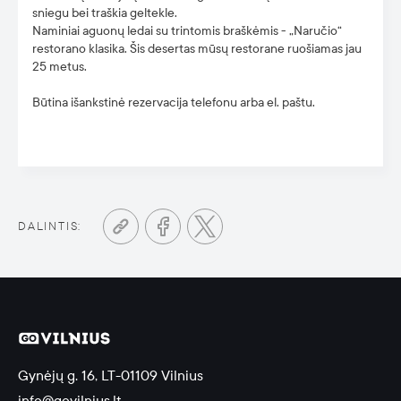
sniegu bei traškia geltekle.
Naminiai aguonų ledai su trintomis braškėmis - „Naručio“
restorano klasika. Šis desertas mūsų restorane ruošiamas jau
25 metus.
Būtina išankstinė rezervacija telefonu arba el. paštu.
DALINTIS:
Gynėjų g. 16, LT-01109 Vilnius
info@govilnius.lt