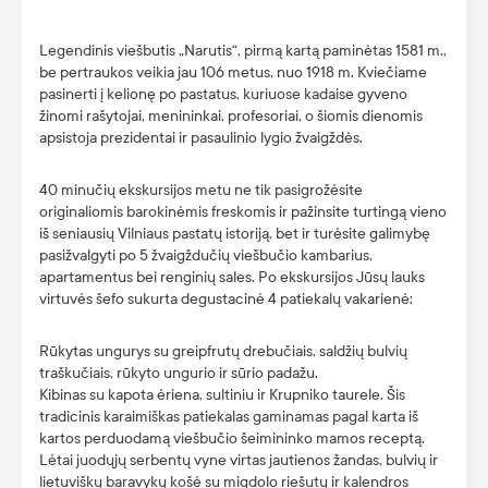
Legendinis viešbutis „Narutis“, pirmą kartą paminėtas 1581 m.,
be pertraukos veikia jau 106 metus, nuo 1918 m. Kviečiame
pasinerti į kelionę po pastatus, kuriuose kadaise gyveno
žinomi rašytojai, menininkai, profesoriai, o šiomis dienomis
apsistoja prezidentai ir pasaulinio lygio žvaigždės.
40 minučių ekskursijos metu ne tik pasigrožėsite
originaliomis barokinėmis freskomis ir pažinsite turtingą vieno
iš seniausių Vilniaus pastatų istoriją, bet ir turėsite galimybę
pasižvalgyti po 5 žvaigždučių viešbučio kambarius,
apartamentus bei renginių sales. Po ekskursijos Jūsų lauks
virtuvės šefo sukurta degustacinė 4 patiekalų vakarienė:
Rūkytas ungurys su greipfrutų drebučiais, saldžių bulvių
traškučiais, rūkyto ungurio ir sūrio padažu.
Kibinas su kapota ėriena, sultiniu ir Krupniko taurele. Šis
tradicinis karaimiškas patiekalas gaminamas pagal karta iš
kartos perduodamą viešbučio šeimininko mamos receptą.
Lėtai juodųjų serbentų vyne virtas jautienos žandas, bulvių ir
lietuviškų baravykų košė su migdolo riešutų ir kalendros