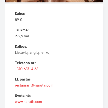
Kaina
:
89
€
Trukmė
:
2-2,5 val.
Kalbos
:
Lietuvių, anglų, lenkų
Telefono nr.
:
+370 687 14163
El. paštas
:
restaurant@narutis.com
Svetainė
:
www.narutis.com