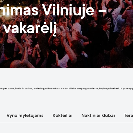
nimas Vilniuje –
 vakarėlį
 per barus, šokiai iki aušros, ar tiesiog puikus vakaras – naktį Vilnius tampa gyvu miestu, kupinu pašnekesių ir pramogų. Pri
Vyno mylėtojams
Kokteiliai
Naktiniai klubai
Ter