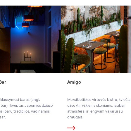
Bar
Amigo
 klausymosi baras (angl.
Meksikietiškos virtuvės bistro, kviečia
 bar), įkvėptas Japonijos džiazo
užsukti ryškiems skoniams, jaukiai
si barų tradicijos, vadinamos
atmosferai ir lengvam vakarui su
sa“.
draugais.