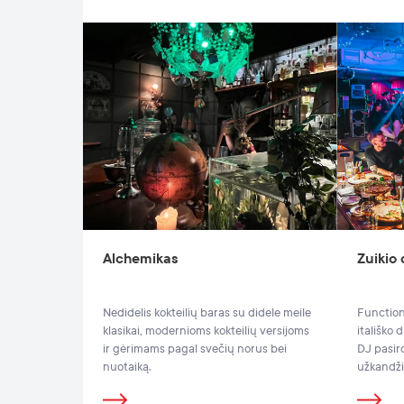
Alchemikas
Zuikio
Nedidelis kokteilių baras su didele meile
Function
klasikai, modernioms kokteilių versijoms
itališko 
ir gėrimams pagal svečių norus bei
DJ pasir
nuotaiką.
užkandži