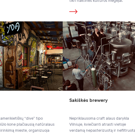
tikri naktinės kultūros mėgėjai.
Sakiškės brewery
amerikietiškų “dive” tipo
Nepriklausoma craft alaus darykla
siūlo kone plačiausią natūralaus
Vilniuje, kviečianti atrasti vietoje
irinkimą mieste, organizuoja
verdamą nepasterizuotą ir nefiltruot