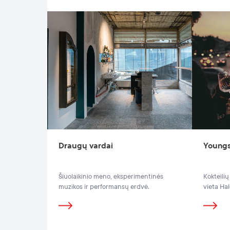
Draugų vardai
Youngs
Šiuolaikinio meno, eksperimentinės
Kokteilių
muzikos ir performansų erdvė.
vieta Hal