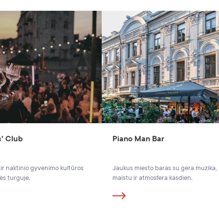
' Club
Piano Man Bar
 ir naktinio gyvenimo kultūros
Jaukus miesto baras su gera muzika,
ės turguje.
maistu ir atmosfera kasdien.