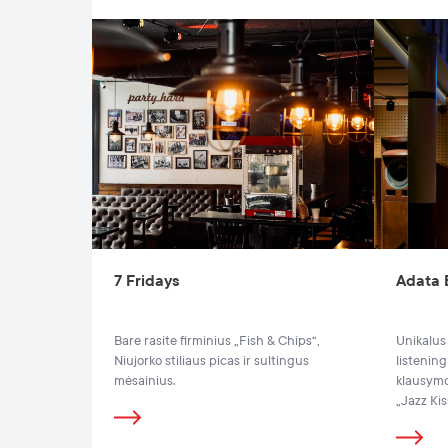
7 Fridays
Adata 
Bare rasite firminius „Fish & Chips“,
Unikalus
Niujorko stiliaus picas ir sultingus
listening
mėsainius.
klausymo
„Jazz Kis