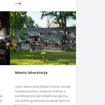
Miesto labaratorija
Jauki, kaimynystę telkianti erdvė, kurioje
vyksta koncertai, renginiai, šventės ir
nės
susitikimai prie gero maisto bei gėrimų.
si
Čia miesto gyvenimas kuriamas kartu su