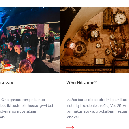
 daržas
Who Hit John?
 One garsas, renginiai nuo
Mažas baras didele širdimi, pamiltas
disco iki techno ir house, gyvi bei
vietinių ir užsienio svečių. Vos 25 kv. 
odymai su nuostabiais
kur naktis atgyja, o pokalbiai mezgasi
ais.
lengvai.