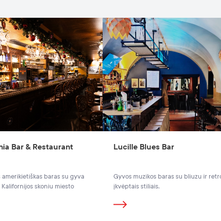
nia Bar & Restaurant
Lucille Blues Bar
s amerikietiškas baras su gyva
Gyvos muzikos baras su bliuzu ir retr
 Kalifornijos skoniu miesto
įkvėptais stiliais.