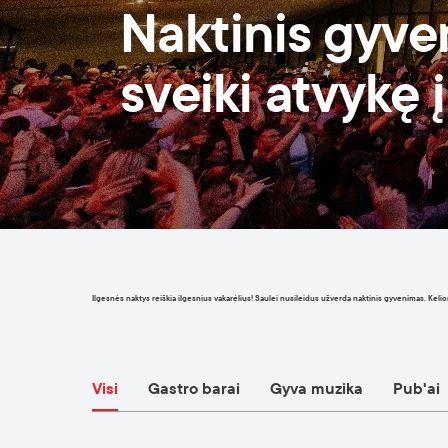
Naktinis gyve
sveiki atvykę į
Ilgesnės naktys reiškia ilgesnius vakarėlius! Saulei nusileidus užverda naktinis gyvenimas. Kelionė
Visi
Gastro barai
Gyva muzika
Pub'ai