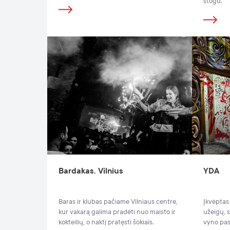
stogu.
Bardakas. Vilnius
YDA
Baras ir klubas pačiame Vilniaus centre,
Įkvėptas 
kur vakarą galima pradėti nuo maisto ir
užeigų, 
kokteilių, o naktį pratęsti šokiais.
vyno pas