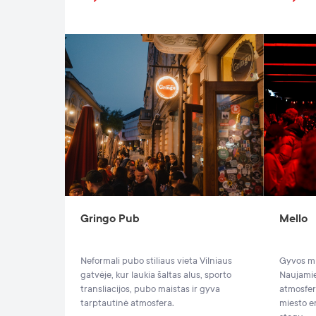
Gringo Pub
Mello
Neformali pubo stiliaus vieta Vilniaus
Gyvos mu
gatvėje, kur laukia šaltas alus, sporto
Naujamie
transliacijos, pubo maistas ir gyva
atmosfera
tarptautinė atmosfera.
miesto e