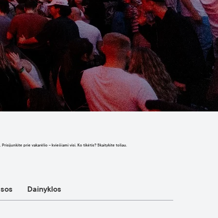
sijunkite prie vakarėlio – kviečiami visi. Ko tikėtis? Skaitykite toliau.
asos
Dainyklos