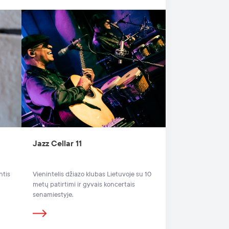
Jazz Cellar 11
ntis
Vienintelis džiazo klubas Lietuvoje su 10
metų patirtimi ir gyvais koncertais
senamiestyje.