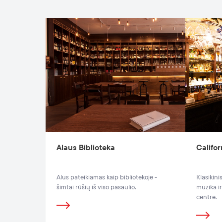
Alaus Biblioteka
Califor
Alus pateikiamas kaip bibliotekoje -
Klasikini
šimtai rūšių iš viso pasaulio.
muzika ir
centre.