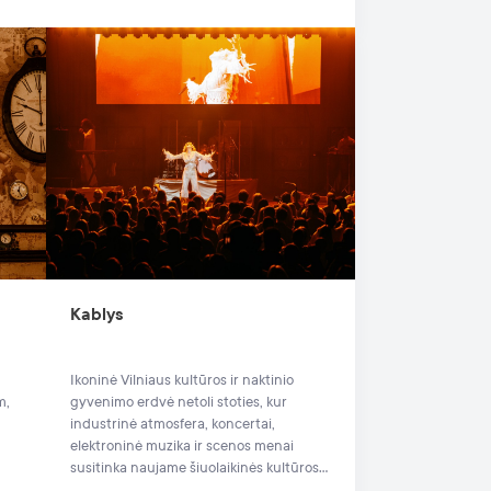
Kablys
Ikoninė Vilniaus kultūros ir naktinio
m,
gyvenimo erdvė netoli stoties, kur
industrinė atmosfera, koncertai,
elektroninė muzika ir scenos menai
susitinka naujame šiuolaikinės kultūros
etape.