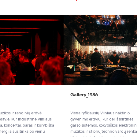
Gallery_1986
zikos ir renginių erdvė
Viena ryškiausių Vilniaus naktinio
styje, kur industrinė Vilniaus
gyvenimo erdvių, kur dėl išskirtinės
, koncertai, baras ir kūrybiška
garso sistemos, kokybiškos elektroni
nergija susitinka po vienu
muzikos ir stiprių techno vardų renka