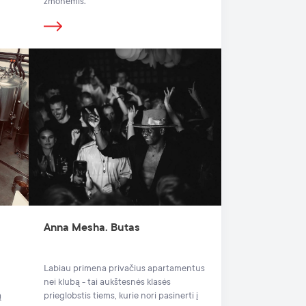
žmonėmis.
Anna Mesha. Butas
Labiau primena privačius apartamentus
nei klubą - tai aukštesnės klasės
ą
prieglobstis tiems, kurie nori pasinerti į