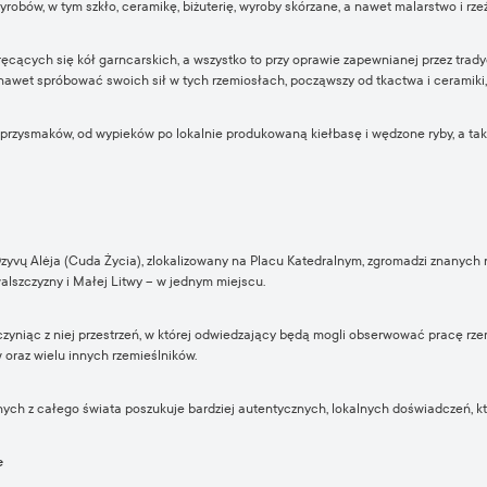
bów, w tym szkło, ceramikę, biżuterię, wyroby skórzane, a nawet malarstwo i rze
ęcących się kół garncarskich, a wszystko to przy oprawie zapewnianej przez trad
wet spróbować swoich sił w tych rzemiosłach, począwszy od tkactwa i ceramiki, 
rzysmaków, od wypieków po lokalnie produkowaną kiełbasę i wędzone ryby, a takż
yvų Alėja (Cuda Życia), zlokalizowany na Placu Katedralnym, zgromadzi znanych 
alszczyzny i Małej Litwy – w jednym miejscu.
 czyniąc z niej przestrzeń, w której odwiedzający będą mogli obserwować pracę rz
w oraz wielu innych rzemieślników.
ch z całego świata poszukuje bardziej autentycznych, lokalnych doświadczeń, któ
e