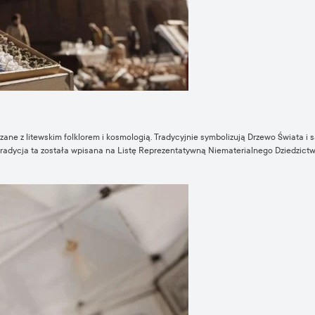
ązane z litewskim folklorem i kosmologią. Tradycyjnie symbolizują Drzewo Świata i
 tradycja ta została wpisana na Listę Reprezentatywną Niematerialnego Dziedzi