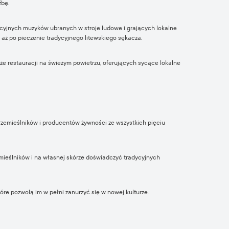
źbę.
ycyjnych muzyków ubranych w stroje ludowe i grających lokalne
aż po pieczenie tradycyjnego litewskiego sękacza.
e restauracji na świeżym powietrzu, oferujących sycące lokalne
rzemieślników i producentów żywności ze wszystkich pięciu
emieślników i na własnej skórze doświadczyć tradycyjnych
re pozwolą im w pełni zanurzyć się w nowej kulturze.