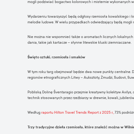
mogli podziwiać bogactwo kolorowych i misternie wykonanych wyro
Wydarzeniu towarzyszyć będą odgłosy rzemiosła kowalskiego i kr
melodie ludowe. W wielu przypadkach odwiedzający będą mogli na
Nie można nie wspomnieć także o aromatach licznych lokalnych p
dania, takie jak kartacze – słynne litewskie kluski ziemniaczane.
Święto sztuki, rzemiosła i smaków
W tym roku targ obejmował będzie dwa nowe punkty centralne. Dz
regionów etnograficznych Litwy – Auksztoty, Żmudzi, Sudovii, Suw
Pobliską Dolinę Šventaragio przejmie kreatywny kolektyw Avilys,
technik stosowanych przez rzeźbiarzy w drewnie, kowali, jubileró
Według
raportu Hilton Travel Trends Report z 2025 r.,
73% podróżny
Trzy tradycyjne dzieła rzemiosła, które znaleźć można w Wilni