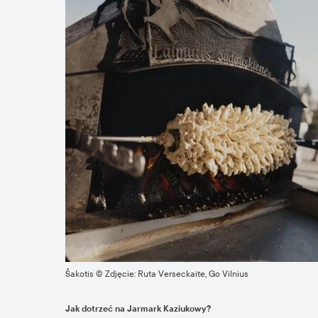
Šakotis © Zdjęcie: Ruta Verseckaite, Go Vilnius
Jak dotrzeć na Jarmark Kaziukowy?