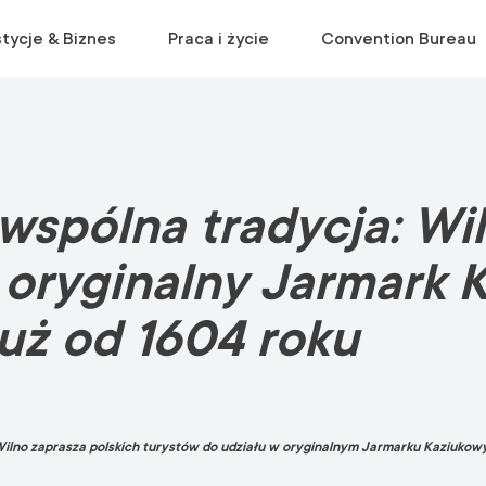
tycje & Biznes
Praca i życie
Convention Bureau
ODWIEDŹ
EKOSYSTEM
PRZEPROWADZKA
PLANOWANIE WYDARZEŃ
wspólna tradycja: Wi
Muzea i galerie
Środowisko biznesowe
Rozpocznij życie w Wilnie
Wyszukiwanie miejsc
Atrakcje
Statystyki
Poradnik relokacyjny
Wyszukiwanie usług
a oryginalny Jarmark 
Panorama
Uzyskaj bezpłatną konsultację
Materiały marketingowe
uż od 1604 roku
Parki
Wycieczki
Centrum Informacji Turystycznej
ilno zaprasza polskich turystów do udziału w oryginalnym Jarmarku Kaziukowy