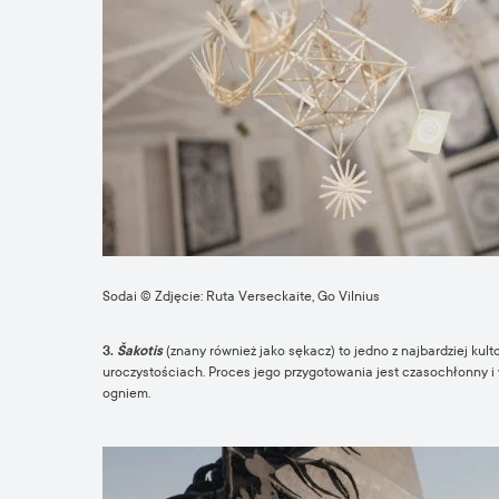
Sodai © Zdjęcie: Ruta Verseckaite, Go Vilnius
3.
Šakotis
(znany również jako sękacz) to jedno z najbardziej k
uroczystościach. Proces jego przygotowania jest czasochłonny i
ogniem.