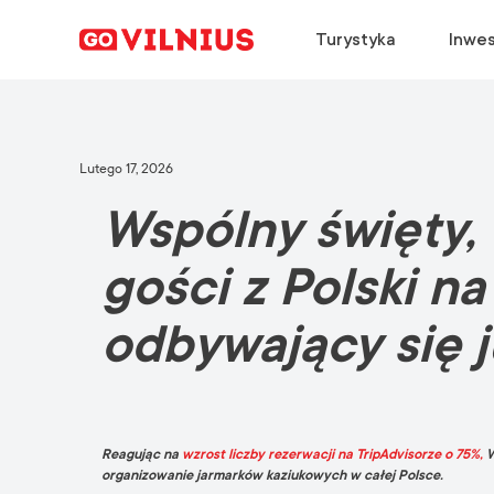
Turystyka
Inwes
ODKRYJ
ZAŁÓŻ FIRMĘ
WYBIERZ
ODKRYJ
Lutego 17, 2026
Wspólny święty, 
Dlaczego warto odkryć Wilno?
Dlaczego Wilno?
Dlaczego Wilno?
Kalendarz konferencji
Wydarzenia
Kluczowe sektory
Praca w Wilnie
Informacje o podróży
gości z Polski n
Zielona Stolica Europy
Studiuj w Wilnie
Aktualności spotkań
odbywający się j
Gastronomia
Historie sukcesu
Reagując na
wzrost liczby rezerwacji na TripAdvisorze o 75%,
W
organizowanie jarmarków kaziukowych w całej Polsce.