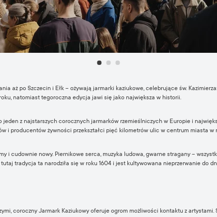
ia aż po Szczecin i Ełk – ożywają jarmarki kaziukowe, celebrujące św. Kazimierza:
roku, natomiast tegoroczna edycja jawi się jako największa w historii.
 jeden z najstarszych corocznych jarmarków rzemieślniczych w Europie i najwięks
ów i producentów żywności przekształci pięć kilometrów ulic w centrum miasta w 
omy i cudownie nowy. Piernikowe serca, muzyka ludowa, gwarne stragany – wszyst
 tutaj tradycja ta narodziła się w roku 1604 i jest kultywowana nieprzerwanie do dn
mi, coroczny Jarmark Kaziukowy oferuje ogrom możliwości kontaktu z artystami. 