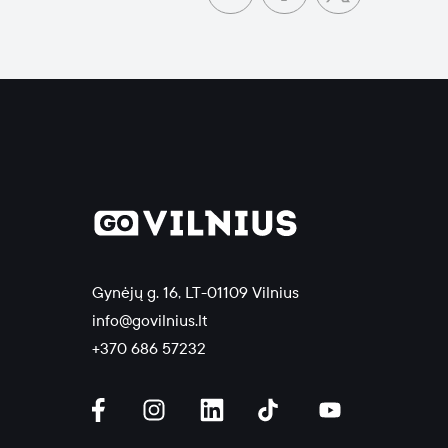
Gynėjų g. 16, LT-01109 Vilnius
info@govilnius.lt
+370 686 57232