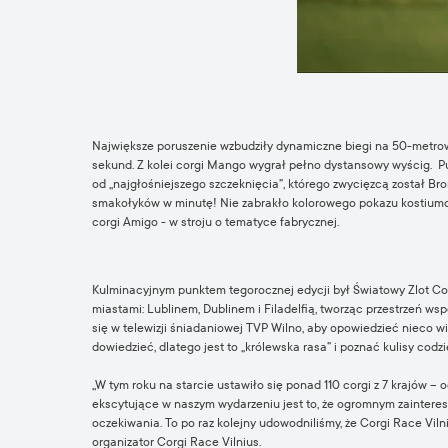
Największe poruszenie wzbudziły dynamiczne biegi na 50-metrowym 
sekund. Z kolei corgi Mango wygrał pełno dystansowy wyścig. P
od „najgłośniejszego szczeknięcia”, którego zwycięzcą został Broni
smakołyków w minutę! Nie zabrakło kolorowego pokazu kostiumowe
corgi Amigo - w stroju o tematyce fabrycznej.
Kulminacyjnym punktem tegorocznej edycji był Światowy Zlot Corgi
miastami: Lublinem, Dublinem i Filadelfią, tworząc przestrzeń w
się w telewizji śniadaniowej TVP Wilno, aby opowiedzieć nieco w
dowiedzieć, dlatego jest to „królewska rasa” i poznać kulisy codzi
„W tym roku na starcie ustawiło się ponad 110 corgi z 7 krajów – 
ekscytujące w naszym wydarzeniu jest to, że ogromnym zaintereso
oczekiwania. To po raz kolejny udowodniliśmy, że Corgi Race Vilnius
organizator Corgi Race Vilnius.