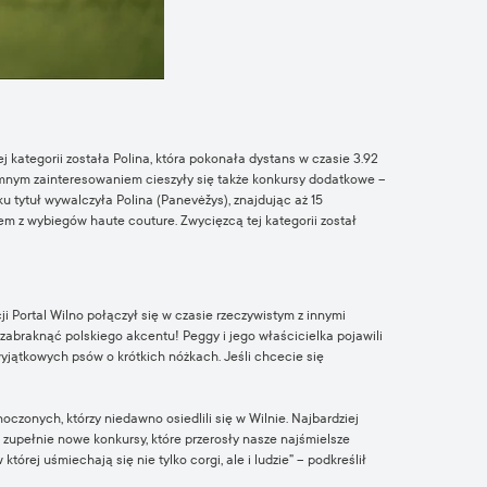
 kategorii została Polina, która pokonała dystans w czasie 3.92
mnym zainteresowaniem cieszyły się także konkursy dodatkowe –
oku tytuł wywalczyła Polina (Panevėžys), znajdując aż 15
m z wybiegów haute couture. Zwycięzcą tej kategorii został
i Portal Wilno połączył się w czasie rzeczywistym z innymi
zabraknąć polskiego akcentu! Peggy i jego właścicielka pojawili
wyjątkowych psów o krótkich nóżkach. Jeśli chcecie się
oczonych, którzy niedawno osiedlili się w Wilnie. Najbardziej
 zupełnie nowe konkursy, które przerosły nasze najśmielsze
tórej uśmiechają się nie tylko corgi, ale i ludzie” – podkreślił