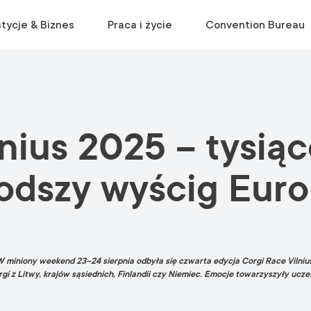
tycje & Biznes
Praca i życie
Convention Bureau
ODWIEDŹ
EKOSYSTEM
PRZEPROWADZKA
PLANOWANIE WYDARZEŃ
lnius 2025 – tysią
Muzea i galerie
Środowisko biznesowe
Rozpocznij życie w Wilnie
Wyszukiwanie miejsc
Atrakcje
Statystyki
Poradnik relokacyjny
Wyszukiwanie usług
łodszy wyścig Eur
Panorama
Uzyskaj bezpłatną konsultację
Materiały marketingowe
Parki
Wycieczki
Centrum Informacji Turystycznej
i. W miniony weekend 23–24 sierpnia odbyła się czwarta edycja Corgi Race Vilni
i z Litwy, krajów sąsiednich, Finlandii czy Niemiec. Emocje towarzyszyły uczestn