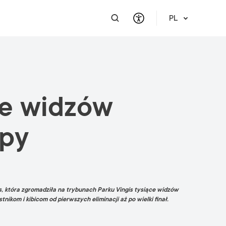
PL
INFORMACJE PRAKTYCZNE
WSPARCIE DLA BIZNESU
INTEGRACJA
POMOC I WSPARCIE
ce widzów
Informacje turystyczne
Skontaktuj się z nami
Kariera
O nas
Meet a Local
Nauka jęz. litewskiego
Wsparcie finansowe
opy
Vilnius Pass
Wydarzenia i zajęcia
Wyslij zapytanie ofertowe
Mapy Wilna
Publikacje
Bezpieczeństwo w Wilnie
us, która zgromadziła na trybunach Parku Vingis tysiące widzów
ikom i kibicom od pierwszych eliminacji aż po wielki finał.