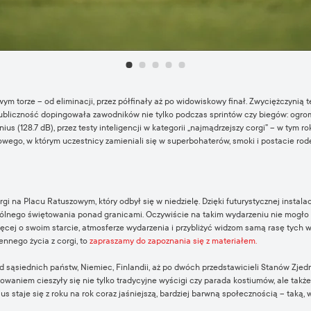
torze – od eliminacji, przez półfinały aż po widowiskowy finał. Zwyciężczynią tej
ubliczność dopingowała zawodników nie tylko podczas sprintów czy biegów: ogro
us (128.7 dB), przez testy inteligencji w kategorii „najmądrzejszy corgi” – w tym r
go, w którym uczestnicy zamieniali się w superbohaterów, smoki i postacie rode
 na Placu Ratuszowym, który odbył się w niedzielę. Dzięki futurystycznej instalacj
spólnego świętowania ponad granicami. Oczywiście na takim wydarzeniu nie mogło 
ięcej o swoim starcie, atmosferze wydarzenia i przybliżyć widzom samą rasę tych 
ennego życia z corgi, to
zapraszamy do zapoznania się z materiałem.
od sąsiednich państw, Niemiec, Finlandii, aż po dwóch przedstawicieli Stanów Zjedn
waniem cieszyły się nie tylko tradycyjne wyścigi czy parada kostiumów, ale także
 staje się z roku na rok coraz jaśniejszą, bardziej barwną społecznością – taką, w k