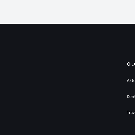
O „
Aktu
Kon
Trav