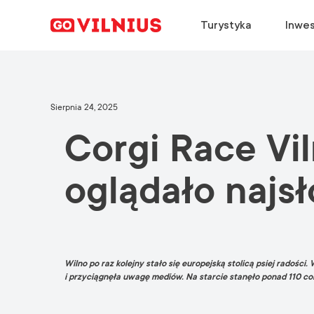
Turystyka
Inwes
ODKRYJ
ZAŁÓŻ FIRMĘ
WYBIERZ
ODKRYJ
Sierpnia 24, 2025
Corgi Race Vi
Dlaczego warto odkryć Wilno?
Dlaczego Wilno?
Dlaczego Wilno?
Kalendarz konferencji
Wydarzenia
Kluczowe sektory
Praca w Wilnie
Informacje o podróży
oglądało najs
Zielona Stolica Europy
Studiuj w Wilnie
Aktualności spotkań
Gastronomia
Historie sukcesu
Wilno po raz kolejny stało się europejską stolicą psiej radośc
i przyciągnęła uwagę mediów. Na starcie stanęło ponad 110 corg