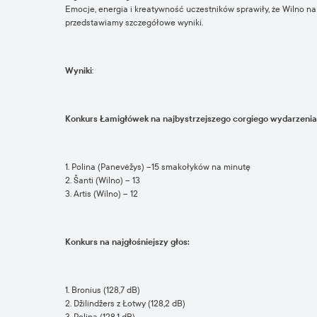
Emocje, energia i kreatywność uczestników sprawiły, że Wilno na 
przedstawiamy szczegółowe wyniki.
Wyniki
:
Konkurs Łamigłówek na najbystrzejszego corgiego wydarzenia
1. Polina (Panevėžys) –15 smakołyków na minutę
2. Šanti (Wilno) – 13
3. Artis (Wilno) – 12
Konkurs na najgłośniejszy głos:
1. Bronius (128,7 dB)
2. Džilindžers z Łotwy (128,2 dB)