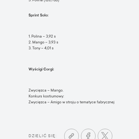
3. Polina (128,1 dB)
Sprint Solo:
1. Polina – 3,92 s
2. Mango – 3,93 s
3. Tony – 4,01 s
Wyścigi Corgi:
Zwycięzca – Mango.
Konkurs kostiumowy:
Zwycięzca – Amigo w stroju o tematyce fabrycznej
DZIELIĆ SIĘ: