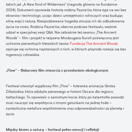
takich jak „A New Kind of Wilderness” (nagroda główna na Sundance
2024). Dokument opowiada historię rodziny Payne’ów, która żyje na wsi bez
ekranów i technologii, ucząc dzieci umiejętności rolniczych oraz budując
silną więź z naturą. Niespodziewana tragedia zmusza ich do odbudowania
życia na nowo. Rodzina Payne’ów, obecna podczas festiwalu, weźmie
udział w specjalnej sesji Q&A. Nie zabraknie też seansu „The Ancient
Woods” – film i projekt w reżysera Mindaugasa Survili poświęcony jest
ochronie pierwotnych litewskich lasów.
Fundacja The Ancient Woods
zajmuje się ochroną najstarszych z nich, w których przyroda rozwija się bez
ingerencji człowieka.
„Flow” – Oskarowy film otwarcia z przesłaniem ekologicznym
Festiwal otworzył wyjątkowy film „Flow” – łotewska animacja Gintsa
Zilbalodisa, która zdobyła pierwszego w historii Oscara dla regionu
bałtyckiego. To opowieść o samotnym kocie, który po katastrofie powodzi
musi nauczyć się współżycia z innymi gatunkami na jednej łodzi –
symboliczna metafora współistnienia oraz odpowiedzialności za planetę i
życie.
Między kinem a naturą – festiwal pełen emocji i refleksji