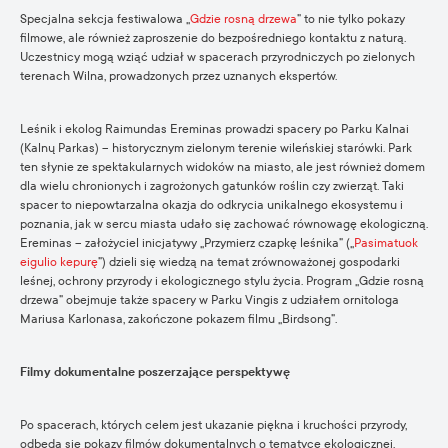
Specjalna sekcja festiwalowa „
Gdzie rosną drzewa
” to nie tylko pokazy
filmowe, ale również zaproszenie do bezpośredniego kontaktu z naturą.
Uczestnicy mogą wziąć udział w spacerach przyrodniczych po zielonych
terenach Wilna, prowadzonych przez uznanych ekspertów.
Leśnik i ekolog Raimundas Ereminas prowadzi spacery po Parku Kalnai
(Kalnų Parkas) – historycznym zielonym terenie wileńskiej starówki. Park
ten słynie ze spektakularnych widoków na miasto, ale jest również domem
dla wielu chronionych i zagrożonych gatunków roślin czy zwierząt. Taki
spacer to niepowtarzalna okazja do odkrycia unikalnego ekosystemu i
poznania, jak w sercu miasta udało się zachować równowagę ekologiczną.
Ereminas – założyciel inicjatywy „Przymierz czapkę leśnika” („
Pasimatuok
eigulio kepurę
”) dzieli się wiedzą na temat zrównoważonej gospodarki
leśnej, ochrony przyrody i ekologicznego stylu życia. Program „Gdzie rosną
drzewa” obejmuje także spacery w Parku Vingis z udziałem ornitologa
Mariusa Karlonasa, zakończone pokazem filmu „Birdsong”.
Filmy dokumentalne poszerzające perspektywę
Po spacerach, których celem jest ukazanie piękna i kruchości przyrody,
odbędą się pokazy filmów dokumentalnych o tematyce ekologicznej,