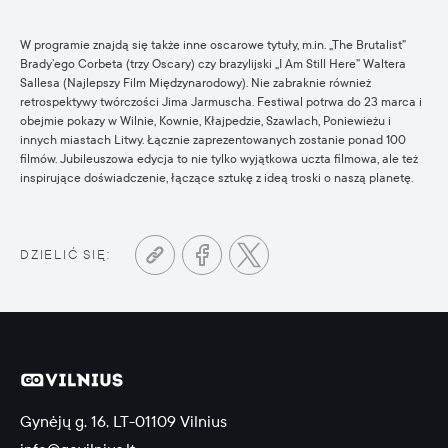
W programie znajdą się także inne oscarowe tytuły, m.in. „The Brutalist”
Brady’ego Corbeta (trzy Oscary) czy brazylijski „I Am Still Here” Waltera
Sallesa (Najlepszy Film Międzynarodowy). Nie zabraknie również
retrospektywy twórczości Jima Jarmuscha. Festiwal potrwa do 23 marca i
obejmie pokazy w Wilnie, Kownie, Kłajpedzie, Szawlach, Poniewieżu i
innych miastach Litwy. Łącznie zaprezentowanych zostanie ponad 100
filmów. Jubileuszowa edycja to nie tylko wyjątkowa uczta filmowa, ale też
inspirujące doświadczenie, łączące sztukę z ideą troski o naszą planetę.
DZIELIĆ SIĘ:
Gynėjų g. 16, LT-01109 Vilnius