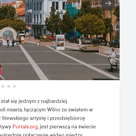
stał się jednym z najbardziej
li miasta, łączącym Wilno ze światem w
 litewskiego artystę i przedsiębiorcę
jatywy
Portals.org
, jest pierwszą na świecie
zpośrednie połączenie wideo między