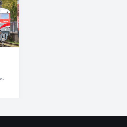
e
otyw w