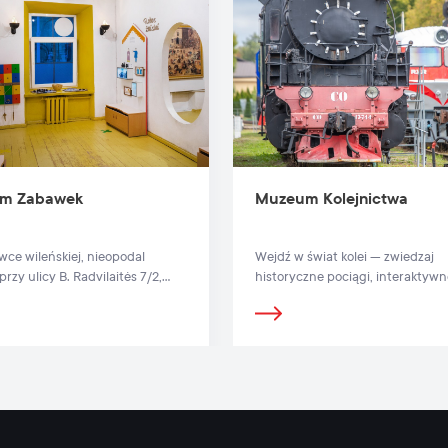
m Zabawek
Muzeum Kolejnictwa
wce wileńskiej, nieopodal
Wejdź w świat kolei — zwiedzaj
przy ulicy B. Radvilaitės 7/2,
historyczne pociągi, interaktywn
ię pierwsze na Litwie Muzeum
wystawy i plenerowy park lokom
.
Muzeum Kolejnictwa w Wilnie.