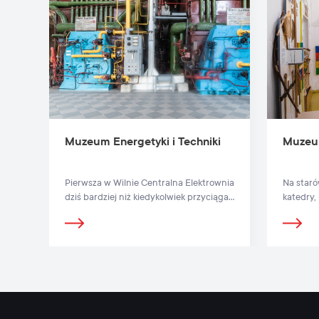
Muzeum Energetyki i Techniki
Muzeu
Pierwsza w Wilnie Centralna Elektrownia
Na staró
dziś bardziej niż kiedykolwiek przyciąga
katedry, 
uwagę przechodniów i burzy stereotypy
mieści s
na temat tradycyjnego muzeum.
Zabawek