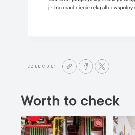
jedno machnięcie ręką albo wspólny 
DZIELIĆ SIĘ:
Worth to check