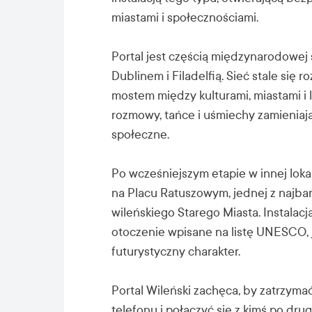
miastami i społecznościami.
Portal jest częścią międzynarodowej s
Dublinem i Filadelfią. Sieć stale się r
mostem między kulturami, miastami i
rozmowy, tańce i uśmiechy zamieniaj
społeczne.
Po wcześniejszym etapie w innej lokali
na Placu Ratuszowym, jednej z najbar
wileńskiego Starego Miasta. Instalacj
otoczenie wpisane na listę UNESCO,
futurystyczny charakter.
Portal Wileński zachęca, by zatrzyma
telefonu i połączyć się z kimś po dru